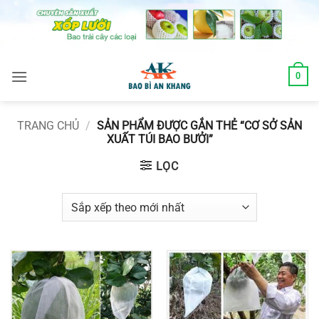
Skip
to
content
0
TRANG CHỦ
/
SẢN PHẨM ĐƯỢC GẮN THẺ “CƠ SỞ SẢN
XUẤT TÚI BAO BƯỞI”
LỌC