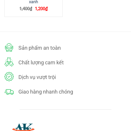
xanh
Giá
Giá
1,400
₫
1,200
₫
gốc
hiện
là:
tại
1,400₫.
là:
1,200₫.
Sản phẩm an toàn
Chất lượng cam kết
Dịch vụ vượt trội
Giao hàng nhanh chóng