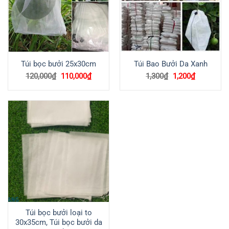
Túi bọc bưởi 25x30cm
Túi Bao Bưởi Da Xanh
Giá
Giá
Giá
Giá
120,000
₫
110,000
₫
1,300
₫
1,200
₫
gốc
hiện
gốc
hiện
là:
tại
là:
tại
120,000₫.
là:
1,300₫.
là:
110,000₫.
1,200₫.
Túi bọc bưởi loại to
30x35cm, Túi bọc bưởi da