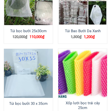
Túi bọc bưởi 25x30cm
Túi Bao Bưởi Da Xanh
Giá
Giá
Giá
Giá
120,000
₫
110,000
₫
1,300
₫
1,200
₫
gốc
hiện
gốc
hiện
là:
tại
là:
tại
120,000₫.
là:
1,300₫.
là:
110,000₫.
1,200₫.
Xốp lưới bọc trái cây
Túi bọc bưởi 30 x 35cm
25cm