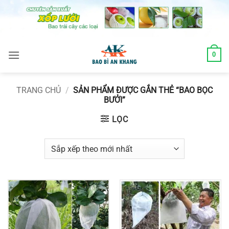
Skip
to
content
0
TRANG CHỦ
/
SẢN PHẨM ĐƯỢC GẮN THẺ “BAO BỌC
BƯỞI”
LỌC