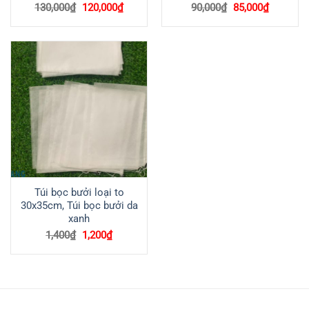
Giá
Giá
Giá
Giá
130,000
₫
120,000
₫
90,000
₫
85,000
₫
gốc
hiện
gốc
hiện
là:
tại
là:
tại
130,000₫.
là:
90,000₫.
là:
120,000₫.
85,000₫.
Túi bọc bưởi loại to
30x35cm, Túi bọc bưởi da
xanh
Giá
Giá
1,400
₫
1,200
₫
gốc
hiện
là:
tại
1,400₫.
là:
1,200₫.