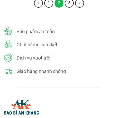
90,000₫.
75,000₫.
1
2
3
Sản phẩm an toàn
Chất lượng cam kết
Dịch vụ vượt trội
Giao hàng nhanh chóng