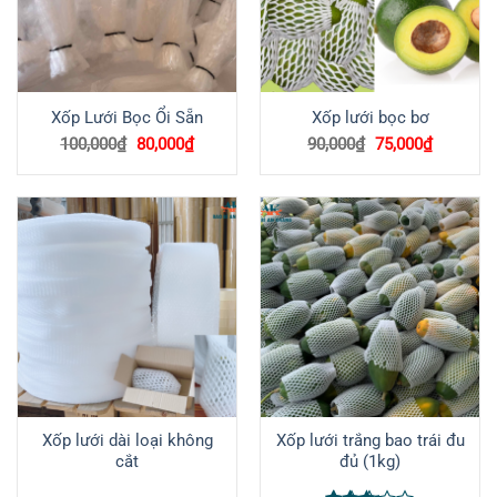
Xốp Lưới Bọc Ổi Sẵn
Xốp lưới bọc bơ
Giá
Giá
Giá
Giá
100,000
₫
80,000
₫
90,000
₫
75,000
₫
gốc
hiện
gốc
hiện
là:
tại
là:
tại
100,000₫.
là:
90,000₫.
là:
80,000₫.
75,000₫.
Xốp lưới dài loại không
Xốp lưới trắng bao trái đu
cắt
đủ (1kg)