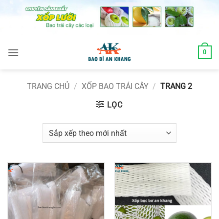
Skip
to
content
0
TRANG CHỦ
/
XỐP BAO TRÁI CÂY
/
TRANG 2
LỌC