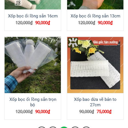
Xốp bọc ổi lồng sẵn 16cm
Xốp bọc ổi lồng sẵn 13cm
Giá
Giá
Giá
Giá
120,000
₫
90,000
₫
120,000
₫
90,000
₫
gốc
hiện
gốc
hiện
là:
tại
là:
tại
120,000₫.
là:
120,000₫.
là:
90,000₫.
90,000₫
Xốp bọc ổi lồng sẵn trọn
Xốp bao dừa vẽ bản to
bộ
27cm
Giá
Giá
Giá
Giá
120,000
₫
90,000
₫
90,000
₫
75,000
₫
gốc
hiện
gốc
hiện
là:
tại
là:
tại
120,000₫.
là:
90,000₫.
là: