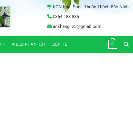
KCN Khai Sơn - Thuận Thành Bắc Ninh
0364 188 835
ankhang123@gmail.com
0
G
VIDEO PHẢN HỒI
LIÊN HỆ