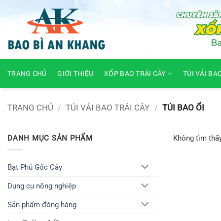
Skip
to
content
TRANG CHỦ
GIỚI THIỆU
XỐP BAO TRÁI CÂY
TÚI VẢI BA
TRANG CHỦ
/
TÚI VẢI BAO TRÁI CÂY
/
TÚI BAO ỔI
DANH MỤC SẢN PHẨM
Không tìm thấ
Bạt Phủ Gốc Cây
Dụng cụ nông nghiệp
Sản phẩm đóng hàng