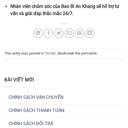
Nhân viên chăm sóc của Bao Bì An Khang sẽ hỗ trợ tư
vấn và giải đáp thắc mắc 24/7.
This entry was posted in
Tin tức
. Bookmark the
permalink
.
BÀI VIẾT MỚI
CHÍNH SÁCH VẬN CHUYỂN
Không
có
CHÍNH SÁCH THANH TOÁN
bình
luận
Không
ở
có
CHÍNH
CHÍNH SÁCH ĐỔI TRẢ
bình
SÁCH
luận