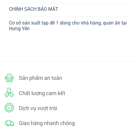
VẬN
Không
ở
CHUYỂN
có
CHÍNH
CHÍNH SÁCH BẢO MẬT
bình
SÁCH
luận
THANH
Không
ở
TOÁN
có
CHÍNH
Cơ sở sản xuất tạp dề 1 dùng cho nhà hàng, quán ăn tại
bình
SÁCH
luận
Hưng Yên
ĐỔI
ở
TRẢ
CHÍNH
Không
SÁCH
có
BẢO
bình
MẬT
luận
ở
Cơ
sở
sản
xuất
tạp
dề
Sản phẩm an toàn
1
dùng
cho
nhà
Chất lượng cam kết
hàng,
quán
ăn
tại
Dịch vụ vượt trội
Hưng
Yên
Giao hàng nhanh chóng