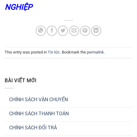
NGHIỆP
This entry was posted in
Tin tức
. Bookmark the
permalink
.
BÀI VIẾT MỚI
CHÍNH SÁCH VẬN CHUYỂN
Không
có
CHÍNH SÁCH THANH TOÁN
bình
luận
Không
ở
có
CHÍNH
CHÍNH SÁCH ĐỔI TRẢ
bình
SÁCH
luận
VẬN
Không
ở