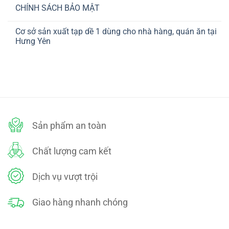
CHUYỂN
có
CHÍNH
CHÍNH SÁCH BẢO MẬT
bình
SÁCH
luận
THANH
Không
ở
TOÁN
có
CHÍNH
Cơ sở sản xuất tạp dề 1 dùng cho nhà hàng, quán ăn tại
bình
SÁCH
luận
Hưng Yên
ĐỔI
ở
TRẢ
CHÍNH
Không
SÁCH
có
BẢO
bình
MẬT
luận
ở
Cơ
sở
sản
xuất
tạp
dề
Sản phẩm an toàn
1
dùng
cho
nhà
Chất lượng cam kết
hàng,
quán
ăn
tại
Dịch vụ vượt trội
Hưng
Yên
Giao hàng nhanh chóng