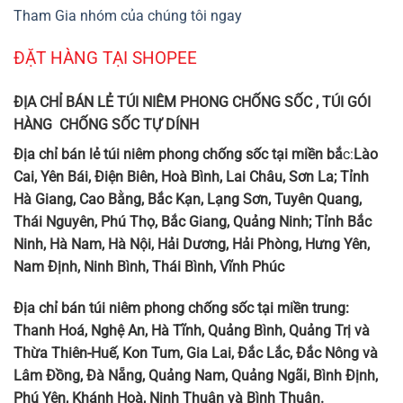
Tham Gia nhóm của chúng tôi ngay
ĐẶT HÀNG TẠI SHOPEE
ĐỊA CHỈ BÁN LẺ TÚI NIÊM PHONG CHỐNG SỐC , TÚI GÓI
HÀNG CHỐNG SỐC TỰ DÍNH
Địa chỉ bán lẻ túi niêm phong chống sốc tại miền bắ
c:
Lào
Cai, Yên Bái, Điện Biên, Hoà Bình, Lai Châu, Sơn La; Tỉnh
Hà Giang, Cao Bằng, Bắc Kạn, Lạng Sơn, Tuyên Quang,
Thái Nguyên, Phú Thọ, Bắc Giang, Quảng Ninh; Tỉnh Bắc
Ninh, Hà Nam, Hà Nội, Hải Dương, Hải Phòng, Hưng Yên,
Nam Định, Ninh Bình, Thái Bình, Vĩnh Phúc
Địa chỉ bán túi niêm phong chống sốc tại miền trung:
Thanh Hoá, Nghệ An, Hà
Tĩnh
, Quảng Bình, Quảng Trị và
Thừa Thiên-Huế, Kon Tum, Gia Lai, Đắc Lắc, Đắc Nông và
Lâm Đồng, Đà Nẵng, Quảng Nam, Quảng Ngãi, Bình Định,
Phú Yên, Khánh Hoà, Ninh Thuận và Bình Thuận.