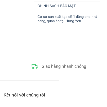
ở
CHUYỂN
có
CHÍNH
CHÍNH SÁCH BẢO MẬT
bình
SÁCH
luận
THANH
Không
ở
TOÁN
có
CHÍNH
Cơ sở sản xuất tạp dề 1 dùng cho nhà
bình
SÁCH
luận
ĐỔI
hàng, quán ăn tại Hưng Yên
ở
TRẢ
CHÍNH
Không
SÁCH
có
BẢO
bình
MẬT
luận
ở
Cơ
sở
sản
xuất
tạp
dề
1
dùng
cho
Giao hàng nhanh chóng
nhà
hàng,
quán
ăn
tại
Hưng
Yên
Kết nối với chúng tôi