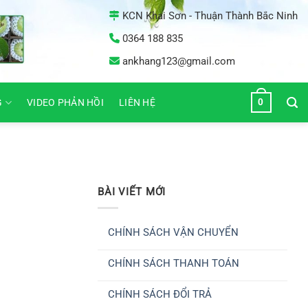
KCN Khai Sơn - Thuận Thành Bắc Ninh
0364 188 835
ankhang123@gmail.com
0
G
VIDEO PHẢN HỒI
LIÊN HỆ
BÀI VIẾT MỚI
CHÍNH SÁCH VẬN CHUYỂN
Không
có
CHÍNH SÁCH THANH TOÁN
bình
luận
Không
ở
có
CHÍNH
CHÍNH SÁCH ĐỔI TRẢ
bình
SÁCH
luận
VẬN
Không