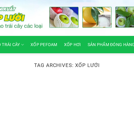
O TRÁI CÂY
XỐP PEFOAM
XỐP HƠI
SẢN PHẨM ĐÓNG HÀN
TAG ARCHIVES:
XỐP LƯỚI