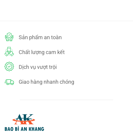
BẢO
bình
MẬT
luận
ở
Cơ
sở
sản
xuất
tạp
dề
Sản phẩm an toàn
1
dùng
cho
nhà
Chất lượng cam kết
hàng,
quán
ăn
tại
Dịch vụ vượt trội
Hưng
Yên
Giao hàng nhanh chóng