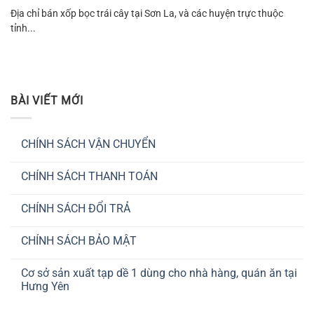
Địa chỉ bán xốp bọc trái cây tại Sơn La, và các huyện trực thuộc
tỉnh...
BÀI VIẾT MỚI
CHÍNH SÁCH VẬN CHUYỂN
Không
có
CHÍNH SÁCH THANH TOÁN
bình
luận
Không
ở
có
CHÍNH
CHÍNH SÁCH ĐỔI TRẢ
bình
SÁCH
luận
VẬN
Không
ở
CHUYỂN
có
CHÍNH
CHÍNH SÁCH BẢO MẬT
bình
SÁCH
luận
THANH
Không
ở
TOÁN
có
CHÍNH
Cơ sở sản xuất tạp dề 1 dùng cho nhà hàng, quán ăn tại
bình
SÁCH
luận
Hưng Yên
ĐỔI
ở
TRẢ
CHÍNH
Không
SÁCH
có