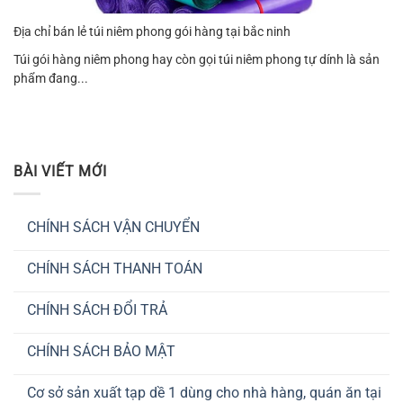
Địa chỉ bán lẻ túi niêm phong gói hàng tại bắc ninh
Túi gói hàng niêm phong hay còn gọi túi niêm phong tự dính là sản
phẩm đang...
BÀI VIẾT MỚI
CHÍNH SÁCH VẬN CHUYỂN
Không
có
CHÍNH SÁCH THANH TOÁN
bình
luận
Không
ở
có
CHÍNH
CHÍNH SÁCH ĐỔI TRẢ
bình
SÁCH
luận
VẬN
Không
ở
CHUYỂN
có
CHÍNH
CHÍNH SÁCH BẢO MẬT
bình
SÁCH
luận
THANH
Không
ở
TOÁN
có
CHÍNH
Cơ sở sản xuất tạp dề 1 dùng cho nhà hàng, quán ăn tại
bình
SÁCH