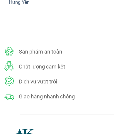
luận
Hưng Yên
ĐỔI
ở
TRẢ
CHÍNH
Không
SÁCH
có
BẢO
bình
MẬT
luận
ở
Cơ
sở
sản
xuất
tạp
dề
Sản phẩm an toàn
1
dùng
cho
nhà
Chất lượng cam kết
hàng,
quán
ăn
tại
Dịch vụ vượt trội
Hưng
Yên
Giao hàng nhanh chóng