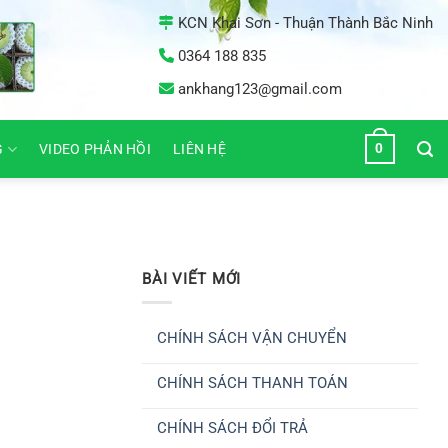
KCN Khai Sơn - Thuận Thành Bắc Ninh
0364 188 835
ankhang123@gmail.com
0
G
VIDEO PHẢN HỒI
LIÊN HỆ
BÀI VIẾT MỚI
CHÍNH SÁCH VẬN CHUYỂN
Không
có
CHÍNH SÁCH THANH TOÁN
bình
luận
Không
ở
có
CHÍNH
CHÍNH SÁCH ĐỔI TRẢ
bình
SÁCH
luận
VẬN
Không