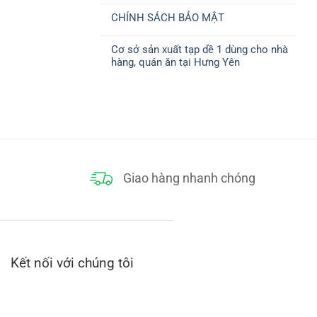
ở
CHUYỂN
có
CHÍNH
CHÍNH SÁCH BẢO MẬT
bình
SÁCH
luận
THANH
Không
ở
TOÁN
có
CHÍNH
Cơ sở sản xuất tạp dề 1 dùng cho nhà
bình
SÁCH
luận
ĐỔI
hàng, quán ăn tại Hưng Yên
ở
TRẢ
CHÍNH
Không
SÁCH
có
BẢO
bình
MẬT
luận
ở
Cơ
sở
sản
xuất
tạp
dề
1
Giao hàng nhanh chóng
dùng
cho
nhà
hàng,
quán
ăn
tại
Hưng
Yên
Kết nối với chúng tôi