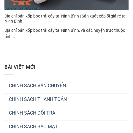
Địa chỉ bán xốp bọc trái cây tại Ninh Bình | Sản xuất xốp ổi giá rẻ tại
Ninh Bình
Địa chỉ bán xốp bọc trái cây tại Ninh Bình, và các huyện trực thuộc
tỉnh...
BÀI VIẾT MỚI
CHÍNH SÁCH VẬN CHUYỂN
Không
có
CHÍNH SÁCH THANH TOÁN
bình
luận
Không
ở
có
CHÍNH
CHÍNH SÁCH ĐỔI TRẢ
bình
SÁCH
luận
VẬN
Không
ở
CHUYỂN
có
CHÍNH
CHÍNH SÁCH BẢO MẬT
bình
SÁCH
luận
THANH
Không