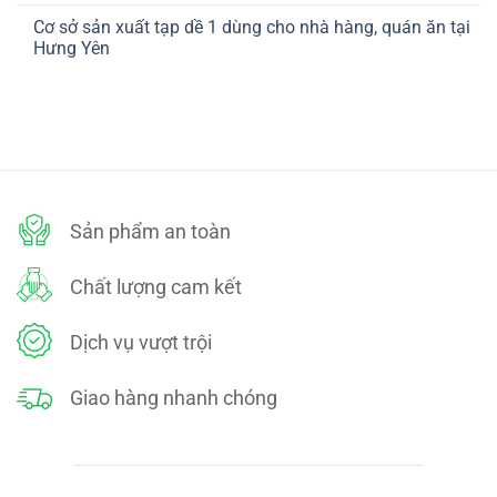
ở
TOÁN
có
CHÍNH
Cơ sở sản xuất tạp dề 1 dùng cho nhà hàng, quán ăn tại
bình
SÁCH
luận
Hưng Yên
ĐỔI
ở
TRẢ
CHÍNH
Không
SÁCH
có
BẢO
bình
MẬT
luận
ở
Cơ
sở
sản
xuất
tạp
dề
Sản phẩm an toàn
1
dùng
cho
nhà
Chất lượng cam kết
hàng,
quán
ăn
tại
Dịch vụ vượt trội
Hưng
Yên
Giao hàng nhanh chóng