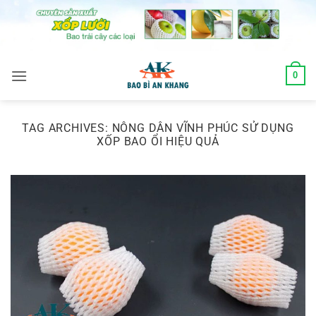
Skip
to
content
0
TAG ARCHIVES:
NÔNG DÂN VĨNH PHÚC SỬ DỤNG
XỐP BAO ỔI HIỆU QUẢ