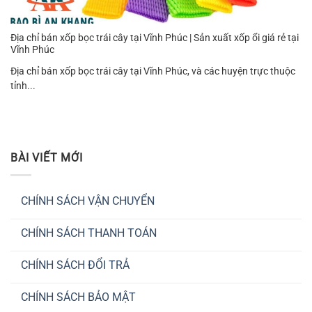
Địa chỉ bán xốp bọc trái cây tại Vĩnh Phúc | Sản xuất xốp ổi giá rẻ tại
Vĩnh Phúc
Địa chỉ bán xốp bọc trái cây tại Vĩnh Phúc, và các huyện trực thuộc
tỉnh...
BÀI VIẾT MỚI
CHÍNH SÁCH VẬN CHUYỂN
Không
có
CHÍNH SÁCH THANH TOÁN
bình
luận
Không
ở
có
CHÍNH
CHÍNH SÁCH ĐỔI TRẢ
bình
SÁCH
luận
VẬN
Không
ở
CHUYỂN
có
CHÍNH
CHÍNH SÁCH BẢO MẬT
bình
SÁCH
luận
THANH
Không