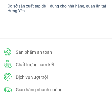
ở
TOÁN
có
CHÍNH
Cơ sở sản xuất tạp dề 1 dùng cho nhà hàng, quán ăn tại
bình
SÁCH
luận
Hưng Yên
ĐỔI
ở
TRẢ
CHÍNH
Không
SÁCH
có
BẢO
bình
MẬT
luận
ở
Cơ
sở
sản
xuất
tạp
dề
Sản phẩm an toàn
1
dùng
cho
nhà
Chất lượng cam kết
hàng,
quán
ăn
tại
Dịch vụ vượt trội
Hưng
Yên
Giao hàng nhanh chóng