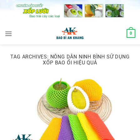
Skip
to
content
0
TAG ARCHIVES:
NÔNG DÂN NINH BÌNH SỬ DỤNG
XỐP BAO ỔI HIỆU QUẢ