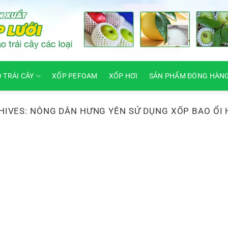
O TRÁI CÂY
XỐP PEFOAM
XỐP HƠI
SẢN PHẨM ĐÓNG HÀN
HIVES:
NÔNG DÂN HƯNG YÊN SỬ DỤNG XỐP BAO ỔI 