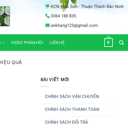
KCN Khai Sơn - Thuận Thành Bắc Ninh
0364 188 835
ankhang123@gmail.com
0
G
VIDEO PHẢN HỒI
LIÊN HỆ
HIỆU QUẢ
BÀI VIẾT MỚI
CHÍNH SÁCH VẬN CHUYỂN
Không
có
CHÍNH SÁCH THANH TOÁN
bình
luận
Không
ở
có
CHÍNH
CHÍNH SÁCH ĐỔI TRẢ
bình
SÁCH
luận
VẬN
Không