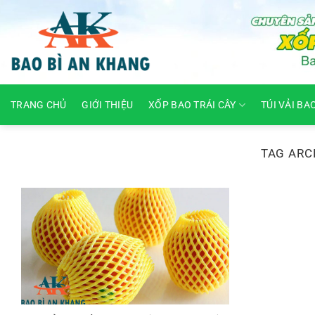
Skip
to
content
TRANG CHỦ
GIỚI THIỆU
XỐP BAO TRÁI CÂY
TÚI VẢI BA
TAG ARC