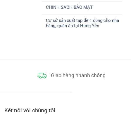
ở
CHUYỂN
có
CHÍNH
CHÍNH SÁCH BẢO MẬT
bình
SÁCH
luận
THANH
Không
ở
TOÁN
có
CHÍNH
Cơ sở sản xuất tạp dề 1 dùng cho nhà
bình
SÁCH
luận
ĐỔI
hàng, quán ăn tại Hưng Yên
ở
TRẢ
CHÍNH
Không
SÁCH
có
BẢO
bình
MẬT
luận
ở
Cơ
sở
sản
xuất
tạp
dề
1
dùng
Giao hàng nhanh chóng
cho
nhà
hàng,
quán
ăn
tại
Hưng
Yên
Kết nối với chúng tôi