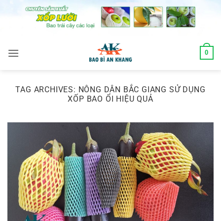
Skip
to
content
0
TAG ARCHIVES:
NÔNG DÂN BẮC GIANG SỬ DỤNG
XỐP BAO ỔI HIỆU QUẢ