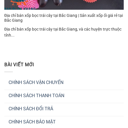
Địa chỉ bán xốp bọc trái cây tại Bắc Giang | Sản xuất xốp ổi giá rẻ tại
Bắc Giang
Địa chỉ bán xốp bọc trái cây tại Bắc Giang, và các huyện trực thuộc
tỉnh...
BÀI VIẾT MỚI
CHÍNH SÁCH VẬN CHUYỂN
Không
có
CHÍNH SÁCH THANH TOÁN
bình
luận
Không
ở
có
CHÍNH
CHÍNH SÁCH ĐỔI TRẢ
bình
SÁCH
luận
VẬN
Không
ở
CHUYỂN
có
CHÍNH
CHÍNH SÁCH BẢO MẬT
bình
SÁCH
luận
THANH
Không