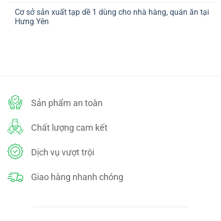
ở
TOÁN
có
CHÍNH
Cơ sở sản xuất tạp dề 1 dùng cho nhà hàng, quán ăn tại
bình
SÁCH
luận
Hưng Yên
ĐỔI
ở
TRẢ
CHÍNH
Không
SÁCH
có
BẢO
bình
MẬT
luận
ở
Cơ
sở
sản
xuất
tạp
dề
Sản phẩm an toàn
1
dùng
cho
nhà
Chất lượng cam kết
hàng,
quán
ăn
tại
Dịch vụ vượt trội
Hưng
Yên
Giao hàng nhanh chóng