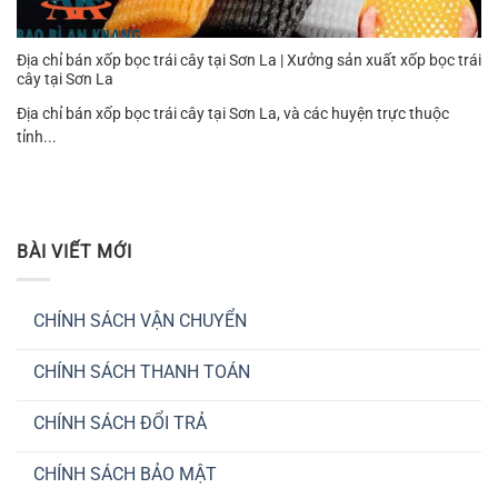
Địa chỉ bán xốp bọc trái cây tại Sơn La | Xưởng sản xuất xốp bọc trái
cây tại Sơn La
Địa chỉ bán xốp bọc trái cây tại Sơn La, và các huyện trực thuộc
tỉnh...
BÀI VIẾT MỚI
CHÍNH SÁCH VẬN CHUYỂN
Không
có
CHÍNH SÁCH THANH TOÁN
bình
luận
Không
ở
có
CHÍNH
CHÍNH SÁCH ĐỔI TRẢ
bình
SÁCH
luận
VẬN
Không
ở
CHUYỂN
có
CHÍNH
CHÍNH SÁCH BẢO MẬT
bình
SÁCH
luận
THANH
Không