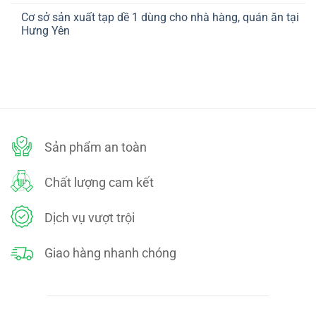
ở
TOÁN
có
CHÍNH
Cơ sở sản xuất tạp dề 1 dùng cho nhà hàng, quán ăn tại
bình
SÁCH
luận
Hưng Yên
ĐỔI
ở
TRẢ
CHÍNH
Không
SÁCH
có
BẢO
bình
MẬT
luận
ở
Cơ
sở
sản
xuất
tạp
dề
Sản phẩm an toàn
1
dùng
cho
nhà
Chất lượng cam kết
hàng,
quán
ăn
tại
Dịch vụ vượt trội
Hưng
Yên
Giao hàng nhanh chóng