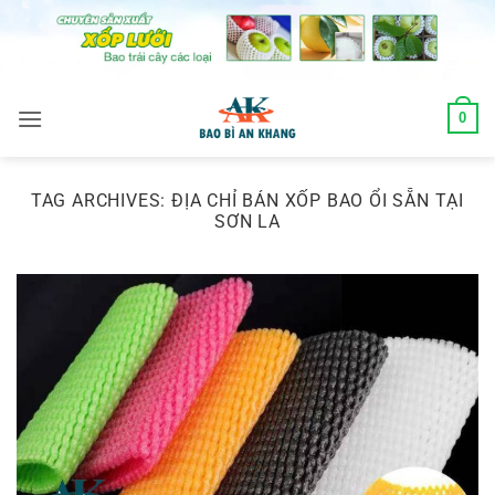
Skip
to
content
0
TAG ARCHIVES:
ĐỊA CHỈ BÁN XỐP BAO ỔI SẴN TẠI
SƠN LA