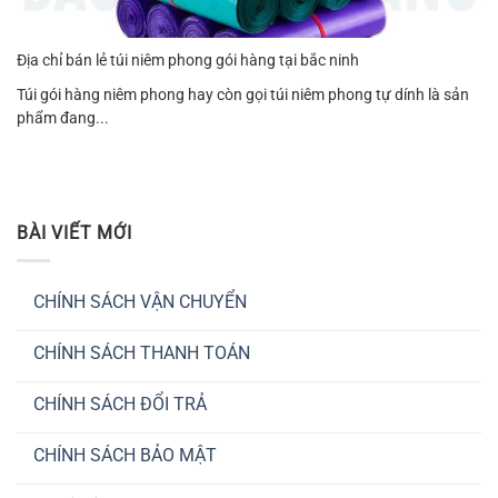
Địa chỉ bán lẻ túi niêm phong gói hàng tại bắc ninh
Túi gói hàng niêm phong hay còn gọi túi niêm phong tự dính là sản
phẩm đang...
BÀI VIẾT MỚI
CHÍNH SÁCH VẬN CHUYỂN
Không
có
CHÍNH SÁCH THANH TOÁN
bình
luận
Không
ở
có
CHÍNH
CHÍNH SÁCH ĐỔI TRẢ
bình
SÁCH
luận
VẬN
Không
ở
CHUYỂN
có
CHÍNH
CHÍNH SÁCH BẢO MẬT
bình
SÁCH
luận
THANH
Không
ở
TOÁN
có