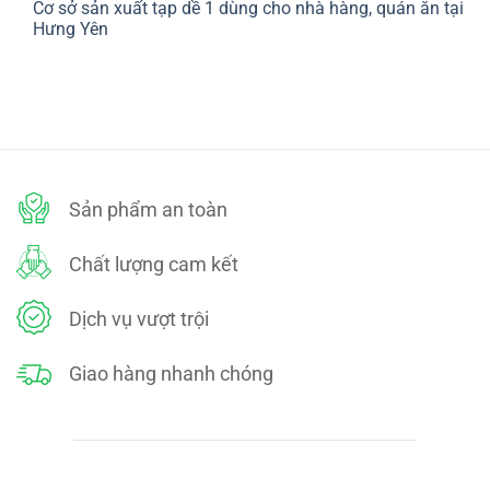
CHÍNH
Cơ sở sản xuất tạp dề 1 dùng cho nhà hàng, quán ăn tại
bình
SÁCH
luận
Hưng Yên
ĐỔI
ở
TRẢ
CHÍNH
Không
SÁCH
có
BẢO
bình
MẬT
luận
ở
Cơ
sở
sản
xuất
tạp
dề
Sản phẩm an toàn
1
dùng
cho
nhà
Chất lượng cam kết
hàng,
quán
ăn
tại
Dịch vụ vượt trội
Hưng
Yên
Giao hàng nhanh chóng