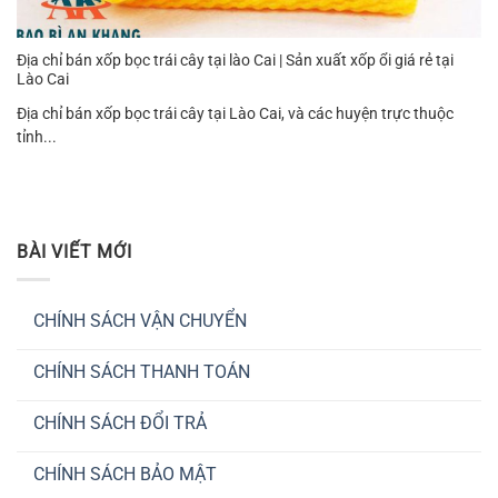
Địa chỉ bán xốp bọc trái cây tại lào Cai | Sản xuất xốp ổi giá rẻ tại
Lào Cai
Địa chỉ bán xốp bọc trái cây tại Lào Cai, và các huyện trực thuộc
tỉnh...
BÀI VIẾT MỚI
CHÍNH SÁCH VẬN CHUYỂN
Không
có
CHÍNH SÁCH THANH TOÁN
bình
luận
Không
ở
có
CHÍNH
CHÍNH SÁCH ĐỔI TRẢ
bình
SÁCH
luận
VẬN
Không
ở
CHUYỂN
có
CHÍNH
CHÍNH SÁCH BẢO MẬT
bình
SÁCH
luận
THANH
Không