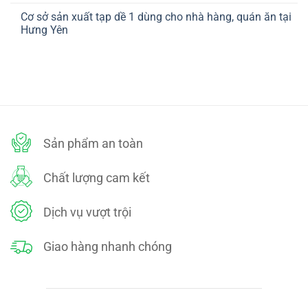
ở
TOÁN
có
CHÍNH
Cơ sở sản xuất tạp dề 1 dùng cho nhà hàng, quán ăn tại
bình
SÁCH
luận
Hưng Yên
ĐỔI
ở
TRẢ
CHÍNH
Không
SÁCH
có
BẢO
bình
MẬT
luận
ở
Cơ
sở
sản
xuất
tạp
dề
Sản phẩm an toàn
1
dùng
cho
nhà
Chất lượng cam kết
hàng,
quán
ăn
tại
Dịch vụ vượt trội
Hưng
Yên
Giao hàng nhanh chóng