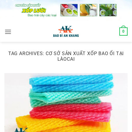
Skip
to
content
0
TAG ARCHIVES:
CƠ SỞ SẢN XUẤT XỐP BAO ỔI TẠI
LÀOCAI