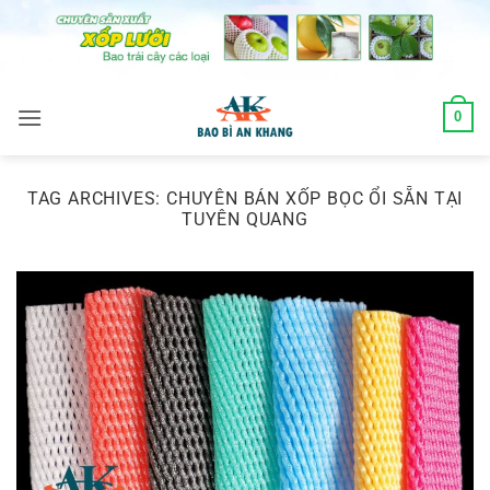
Skip
to
content
0
TAG ARCHIVES:
CHUYÊN BÁN XỐP BỌC ỔI SẴN TẠI
TUYÊN QUANG