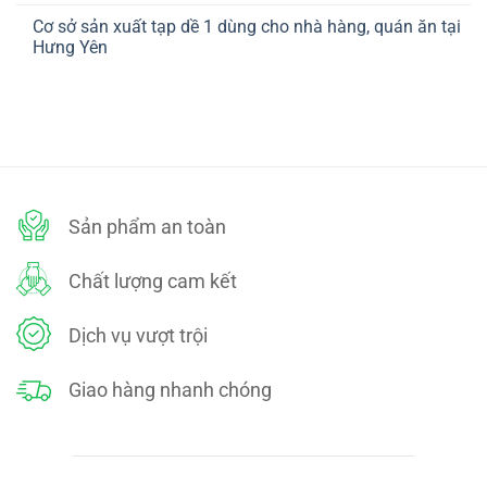
ở
TOÁN
có
CHÍNH
Cơ sở sản xuất tạp dề 1 dùng cho nhà hàng, quán ăn tại
bình
SÁCH
luận
Hưng Yên
ĐỔI
ở
TRẢ
CHÍNH
Không
SÁCH
có
BẢO
bình
MẬT
luận
ở
Cơ
sở
sản
xuất
tạp
dề
Sản phẩm an toàn
1
dùng
cho
nhà
Chất lượng cam kết
hàng,
quán
ăn
tại
Dịch vụ vượt trội
Hưng
Yên
Giao hàng nhanh chóng