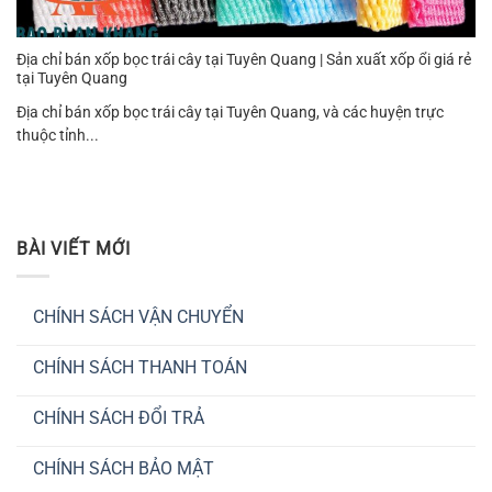
Địa chỉ bán xốp bọc trái cây tại Tuyên Quang | Sản xuất xốp ổi giá rẻ
tại Tuyên Quang
Địa chỉ bán xốp bọc trái cây tại Tuyên Quang, và các huyện trực
thuộc tỉnh...
BÀI VIẾT MỚI
CHÍNH SÁCH VẬN CHUYỂN
Không
có
CHÍNH SÁCH THANH TOÁN
bình
luận
Không
ở
có
CHÍNH
CHÍNH SÁCH ĐỔI TRẢ
bình
SÁCH
luận
VẬN
Không
ở
CHUYỂN
có
CHÍNH
CHÍNH SÁCH BẢO MẬT
bình
SÁCH
luận
THANH
Không