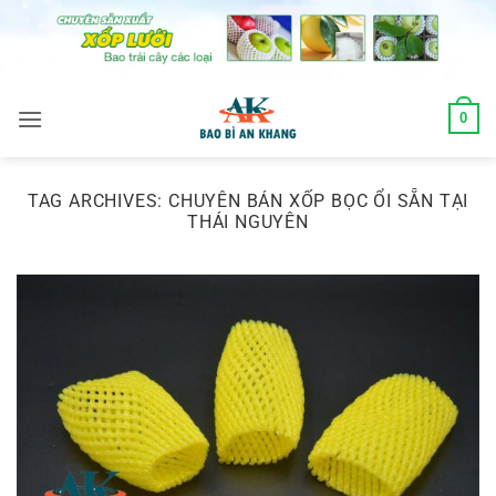
Skip
to
content
0
TAG ARCHIVES:
CHUYÊN BÁN XỐP BỌC ỔI SẴN TẠI
THÁI NGUYÊN