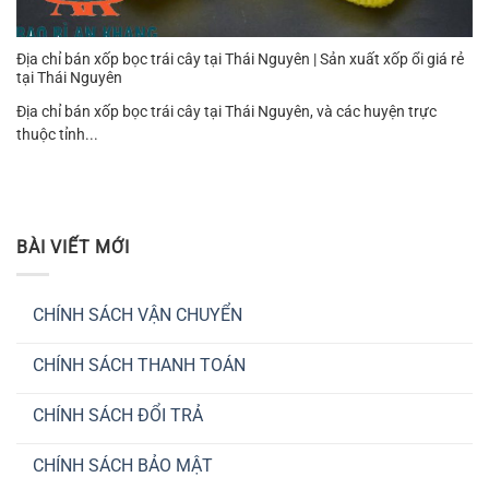
Địa chỉ bán xốp bọc trái cây tại Thái Nguyên | Sản xuất xốp ổi giá rẻ
tại Thái Nguyên
Địa chỉ bán xốp bọc trái cây tại Thái Nguyên, và các huyện trực
thuộc tỉnh...
BÀI VIẾT MỚI
CHÍNH SÁCH VẬN CHUYỂN
Không
có
CHÍNH SÁCH THANH TOÁN
bình
luận
Không
ở
có
CHÍNH
CHÍNH SÁCH ĐỔI TRẢ
bình
SÁCH
luận
VẬN
Không
ở
CHUYỂN
có
CHÍNH
CHÍNH SÁCH BẢO MẬT
bình
SÁCH
luận
THANH
Không