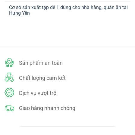
ở
TOÁN
có
CHÍNH
Cơ sở sản xuất tạp dề 1 dùng cho nhà hàng, quán ăn tại
bình
SÁCH
luận
Hưng Yên
ĐỔI
ở
TRẢ
CHÍNH
Không
SÁCH
có
BẢO
bình
MẬT
luận
ở
Cơ
sở
sản
xuất
tạp
dề
Sản phẩm an toàn
1
dùng
cho
nhà
Chất lượng cam kết
hàng,
quán
ăn
tại
Dịch vụ vượt trội
Hưng
Yên
Giao hàng nhanh chóng