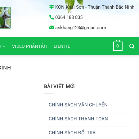
KCN Khai Sơn - Thuận Thành Bắc Ninh
0364 188 835
ankhang123@gmail.com
0
G
VIDEO PHẢN HỒI
LIÊN HỆ
BÌNH
BÀI VIẾT MỚI
CHÍNH SÁCH VẬN CHUYỂN
Không
có
CHÍNH SÁCH THANH TOÁN
bình
luận
Không
ở
có
CHÍNH
CHÍNH SÁCH ĐỔI TRẢ
bình
SÁCH
luận
VẬN
Không