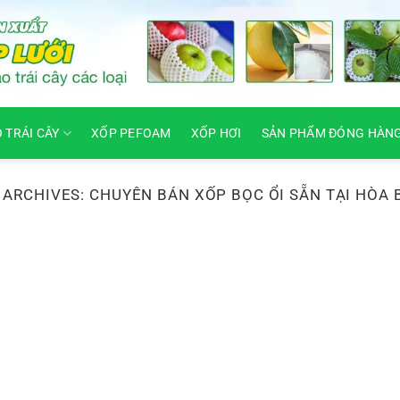
O TRÁI CÂY
XỐP PEFOAM
XỐP HƠI
SẢN PHẨM ĐÓNG HÀN
 ARCHIVES:
CHUYÊN BÁN XỐP BỌC ỔI SẴN TẠI HÒA 