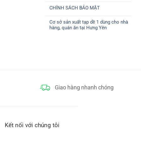
ở
CHUYỂN
có
CHÍNH
CHÍNH SÁCH BẢO MẬT
bình
SÁCH
luận
THANH
Không
ở
TOÁN
có
CHÍNH
Cơ sở sản xuất tạp dề 1 dùng cho nhà
bình
SÁCH
luận
ĐỔI
hàng, quán ăn tại Hưng Yên
ở
TRẢ
CHÍNH
Không
SÁCH
có
BẢO
bình
MẬT
luận
ở
Cơ
sở
sản
xuất
tạp
dề
1
dùng
cho
Giao hàng nhanh chóng
nhà
hàng,
quán
ăn
tại
Hưng
Yên
Kết nối với chúng tôi