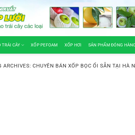
O TRÁI CÂY
XỐP PEFOAM
XỐP HƠI
SẢN PHẨM ĐÓNG HÀN
G ARCHIVES:
CHUYÊN BÁN XỐP BỌC ỔI SẴN TẠI HÀ 