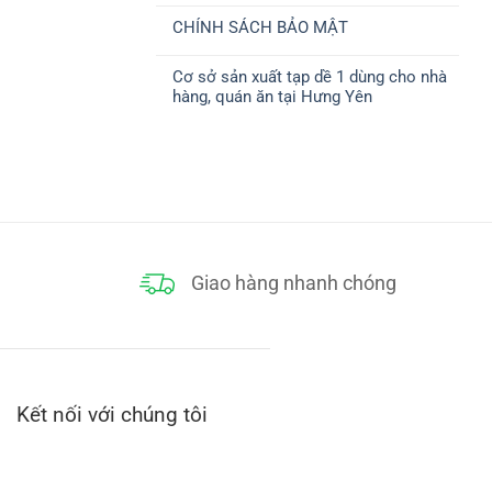
ở
CHUYỂN
có
CHÍNH
CHÍNH SÁCH BẢO MẬT
bình
SÁCH
luận
THANH
Không
ở
TOÁN
có
CHÍNH
Cơ sở sản xuất tạp dề 1 dùng cho nhà
bình
SÁCH
luận
ĐỔI
hàng, quán ăn tại Hưng Yên
ở
TRẢ
CHÍNH
Không
SÁCH
có
BẢO
bình
MẬT
luận
ở
Cơ
sở
sản
xuất
tạp
dề
1
dùng
Giao hàng nhanh chóng
cho
nhà
hàng,
quán
ăn
tại
Hưng
Yên
Kết nối với chúng tôi