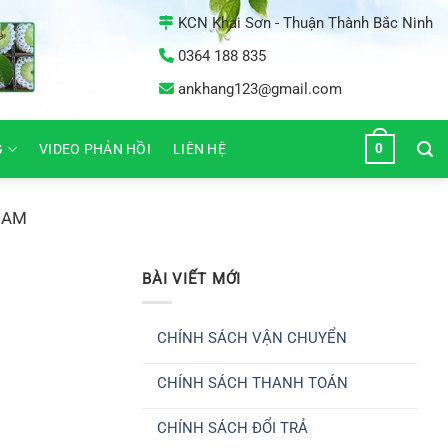
KCN Khai Sơn - Thuận Thành Bắc Ninh
0364 188 835
ankhang123@gmail.com
0
G
VIDEO PHẢN HỒI
LIÊN HỆ
NAM
BÀI VIẾT MỚI
CHÍNH SÁCH VẬN CHUYỂN
Không
có
CHÍNH SÁCH THANH TOÁN
bình
luận
Không
ở
có
CHÍNH
CHÍNH SÁCH ĐỔI TRẢ
bình
SÁCH
luận
VẬN
Không