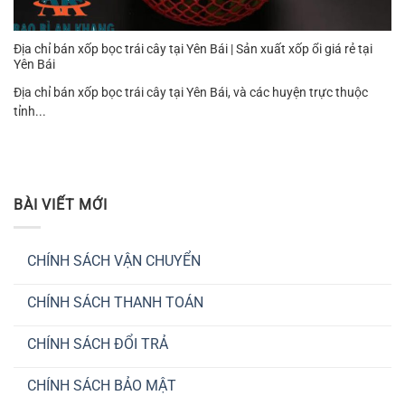
Địa chỉ bán xốp bọc trái cây tại Yên Bái | Sản xuất xốp ổi giá rẻ tại
Yên Bái
Địa chỉ bán xốp bọc trái cây tại Yên Bái, và các huyện trực thuộc
tỉnh...
BÀI VIẾT MỚI
CHÍNH SÁCH VẬN CHUYỂN
Không
có
CHÍNH SÁCH THANH TOÁN
bình
luận
Không
ở
có
CHÍNH
CHÍNH SÁCH ĐỔI TRẢ
bình
SÁCH
luận
VẬN
Không
ở
CHUYỂN
có
CHÍNH
CHÍNH SÁCH BẢO MẬT
bình
SÁCH
luận
THANH
Không