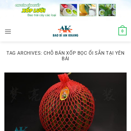
Skip
to
content
0
TAG ARCHIVES:
CHỖ BÁN XỐP BỌC ỔI SẴN TẠI YÊN
BÁI