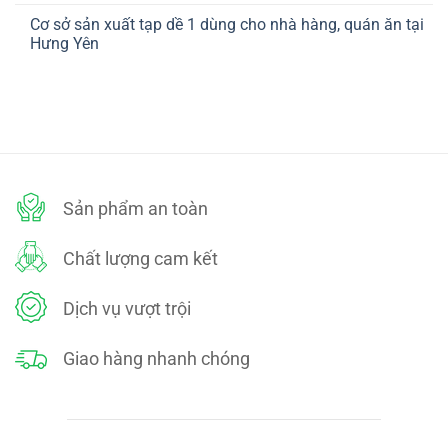
ở
TOÁN
có
CHÍNH
Cơ sở sản xuất tạp dề 1 dùng cho nhà hàng, quán ăn tại
bình
SÁCH
luận
Hưng Yên
ĐỔI
ở
TRẢ
CHÍNH
Không
SÁCH
có
BẢO
bình
MẬT
luận
ở
Cơ
sở
sản
xuất
tạp
dề
Sản phẩm an toàn
1
dùng
cho
nhà
Chất lượng cam kết
hàng,
quán
ăn
tại
Dịch vụ vượt trội
Hưng
Yên
Giao hàng nhanh chóng