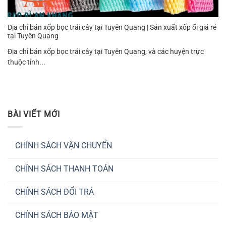
Địa chỉ bán xốp bọc trái cây tại Tuyên Quang | Sản xuất xốp ổi giá rẻ
tại Tuyên Quang
Địa chỉ bán xốp bọc trái cây tại Tuyên Quang, và các huyện trực
thuộc tỉnh...
BÀI VIẾT MỚI
CHÍNH SÁCH VẬN CHUYỂN
Không
có
CHÍNH SÁCH THANH TOÁN
bình
luận
Không
ở
có
CHÍNH
CHÍNH SÁCH ĐỔI TRẢ
bình
SÁCH
luận
VẬN
Không
ở
CHUYỂN
có
CHÍNH
CHÍNH SÁCH BẢO MẬT
bình
SÁCH
luận
THANH
Không