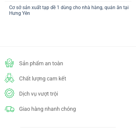
ở
TOÁN
có
CHÍNH
Cơ sở sản xuất tạp dề 1 dùng cho nhà hàng, quán ăn tại
bình
SÁCH
luận
Hưng Yên
ĐỔI
ở
TRẢ
CHÍNH
Không
SÁCH
có
BẢO
bình
MẬT
luận
ở
Cơ
sở
sản
xuất
tạp
dề
Sản phẩm an toàn
1
dùng
cho
nhà
Chất lượng cam kết
hàng,
quán
ăn
tại
Dịch vụ vượt trội
Hưng
Yên
Giao hàng nhanh chóng