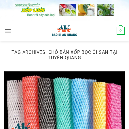
Skip
to
content
0
TAG ARCHIVES:
CHỖ BÁN XỐP BỌC ỔI SẴN TẠI
TUYÊN QUANG