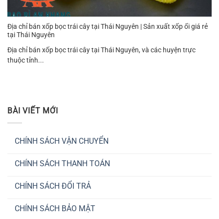
Địa chỉ bán xốp bọc trái cây tại Thái Nguyên | Sản xuất xốp ổi giá rẻ
tại Thái Nguyên
Địa chỉ bán xốp bọc trái cây tại Thái Nguyên, và các huyện trực
thuộc tỉnh...
BÀI VIẾT MỚI
CHÍNH SÁCH VẬN CHUYỂN
Không
có
CHÍNH SÁCH THANH TOÁN
bình
luận
Không
ở
có
CHÍNH
CHÍNH SÁCH ĐỔI TRẢ
bình
SÁCH
luận
VẬN
Không
ở
CHUYỂN
có
CHÍNH
CHÍNH SÁCH BẢO MẬT
bình
SÁCH
luận
THANH
Không