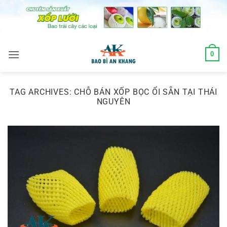
Skip
to
content
0
TAG ARCHIVES:
CHỖ BÁN XỐP BỌC ỔI SẴN TẠI THÁI
NGUYÊN