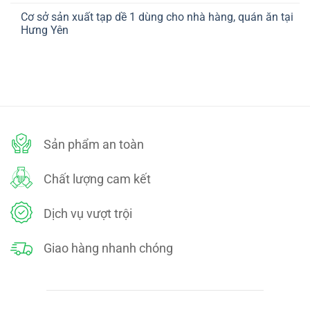
ở
TOÁN
có
CHÍNH
Cơ sở sản xuất tạp dề 1 dùng cho nhà hàng, quán ăn tại
bình
SÁCH
luận
Hưng Yên
ĐỔI
ở
TRẢ
CHÍNH
Không
SÁCH
có
BẢO
bình
MẬT
luận
ở
Cơ
sở
sản
xuất
tạp
dề
Sản phẩm an toàn
1
dùng
cho
nhà
Chất lượng cam kết
hàng,
quán
ăn
tại
Dịch vụ vượt trội
Hưng
Yên
Giao hàng nhanh chóng