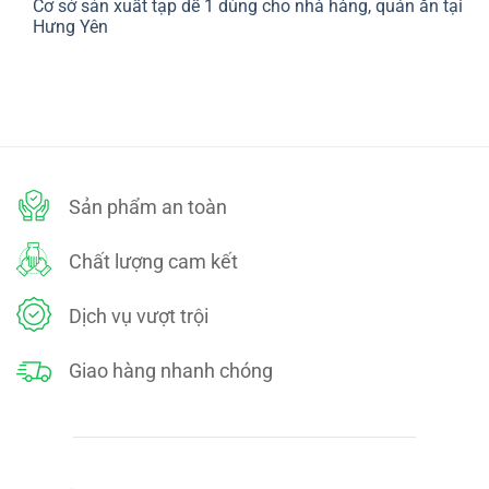
Cơ sở sản xuất tạp dề 1 dùng cho nhà hàng, quán ăn tại
bình
SÁCH
luận
Hưng Yên
ĐỔI
ở
TRẢ
CHÍNH
Không
SÁCH
có
BẢO
bình
MẬT
luận
ở
Cơ
sở
sản
xuất
tạp
dề
Sản phẩm an toàn
1
dùng
cho
nhà
Chất lượng cam kết
hàng,
quán
ăn
tại
Dịch vụ vượt trội
Hưng
Yên
Giao hàng nhanh chóng