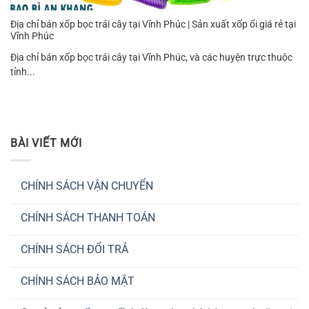
Địa chỉ bán xốp bọc trái cây tại Vĩnh Phúc | Sản xuất xốp ổi giá rẻ tại
Vĩnh Phúc
Địa chỉ bán xốp bọc trái cây tại Vĩnh Phúc, và các huyện trực thuộc
tỉnh...
BÀI VIẾT MỚI
CHÍNH SÁCH VẬN CHUYỂN
Không
có
CHÍNH SÁCH THANH TOÁN
bình
luận
Không
ở
có
CHÍNH
CHÍNH SÁCH ĐỔI TRẢ
bình
SÁCH
luận
VẬN
Không
ở
CHUYỂN
có
CHÍNH
CHÍNH SÁCH BẢO MẬT
bình
SÁCH
luận
THANH
Không
ở
TOÁN
có
CHÍNH