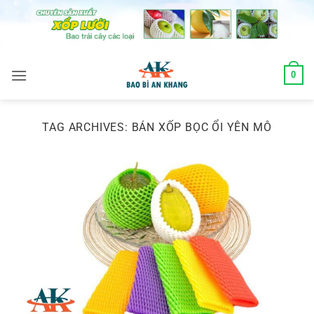
Skip
to
content
0
TAG ARCHIVES:
BÁN XỐP BỌC ỔI YÊN MÔ