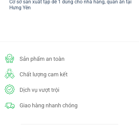
Cơ sở sản xuất tạp dề 1 dùng cho nhà hàng, quán ăn tại
bình
SÁCH
luận
Hưng Yên
ĐỔI
ở
TRẢ
CHÍNH
Không
SÁCH
có
BẢO
bình
MẬT
luận
ở
Cơ
sở
sản
xuất
tạp
dề
Sản phẩm an toàn
1
dùng
cho
nhà
Chất lượng cam kết
hàng,
quán
ăn
tại
Dịch vụ vượt trội
Hưng
Yên
Giao hàng nhanh chóng