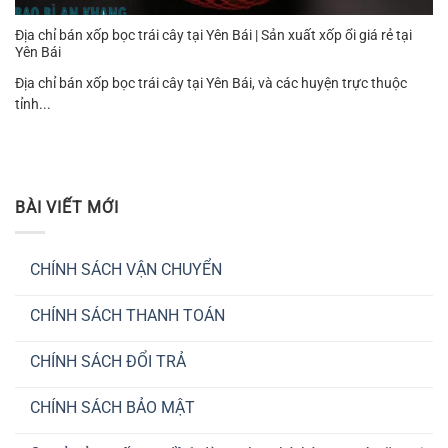
Địa chỉ bán xốp bọc trái cây tại Yên Bái | Sản xuất xốp ổi giá rẻ tại
Yên Bái
Địa chỉ bán xốp bọc trái cây tại Yên Bái, và các huyện trực thuộc
tỉnh...
BÀI VIẾT MỚI
CHÍNH SÁCH VẬN CHUYỂN
Không
có
CHÍNH SÁCH THANH TOÁN
bình
luận
Không
ở
có
CHÍNH
CHÍNH SÁCH ĐỔI TRẢ
bình
SÁCH
luận
VẬN
Không
ở
CHUYỂN
có
CHÍNH
CHÍNH SÁCH BẢO MẬT
bình
SÁCH
luận
THANH
Không
ở
TOÁN
có
CHÍNH