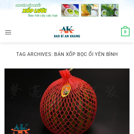
Skip
to
content
0
TAG ARCHIVES:
BÁN XỐP BỌC ỔI YÊN BÌNH