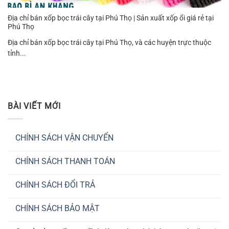
Địa chỉ bán xốp bọc trái cây tại Phú Thọ | Sản xuất xốp ổi giá rẻ tại
Phú Thọ
Địa chỉ bán xốp bọc trái cây tại Phú Thọ, và các huyện trực thuộc
tỉnh...
BÀI VIẾT MỚI
CHÍNH SÁCH VẬN CHUYỂN
Không
có
CHÍNH SÁCH THANH TOÁN
bình
luận
Không
ở
có
CHÍNH
CHÍNH SÁCH ĐỔI TRẢ
bình
SÁCH
luận
VẬN
Không
ở
CHUYỂN
có
CHÍNH
CHÍNH SÁCH BẢO MẬT
bình
SÁCH
luận
THANH
Không
ở
TOÁN
có
CHÍNH