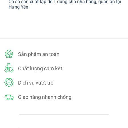
Cơ sở sản xuất tạp dề 1 dùng cho nhà hàng, quán ăn tại
bình
SÁCH
luận
Hưng Yên
ĐỔI
ở
TRẢ
CHÍNH
Không
SÁCH
có
BẢO
bình
MẬT
luận
ở
Cơ
sở
sản
xuất
tạp
dề
Sản phẩm an toàn
1
dùng
cho
nhà
Chất lượng cam kết
hàng,
quán
ăn
tại
Dịch vụ vượt trội
Hưng
Yên
Giao hàng nhanh chóng