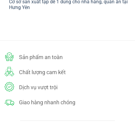
Cơ sở sản xuất tạp dề 1 dùng cho nhà hàng, quán ăn tại
bình
SÁCH
luận
Hưng Yên
ĐỔI
ở
TRẢ
CHÍNH
Không
SÁCH
có
BẢO
bình
MẬT
luận
ở
Cơ
sở
sản
xuất
tạp
dề
Sản phẩm an toàn
1
dùng
cho
nhà
Chất lượng cam kết
hàng,
quán
ăn
tại
Dịch vụ vượt trội
Hưng
Yên
Giao hàng nhanh chóng