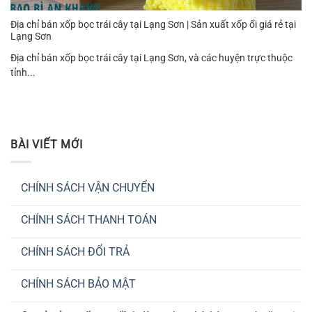
Địa chỉ bán xốp bọc trái cây tại Lạng Sơn | Sản xuất xốp ổi giá rẻ tại
Lạng Sơn
Địa chỉ bán xốp bọc trái cây tại Lạng Sơn, và các huyện trực thuộc
tỉnh...
BÀI VIẾT MỚI
CHÍNH SÁCH VẬN CHUYỂN
Không
có
CHÍNH SÁCH THANH TOÁN
bình
luận
Không
ở
có
CHÍNH
CHÍNH SÁCH ĐỔI TRẢ
bình
SÁCH
luận
VẬN
Không
ở
CHUYỂN
có
CHÍNH
CHÍNH SÁCH BẢO MẬT
bình
SÁCH
luận
THANH
Không
ở
TOÁN
có
CHÍNH