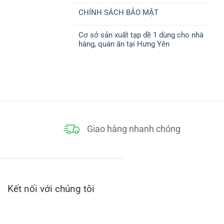
ở
CHUYỂN
có
CHÍNH
CHÍNH SÁCH BẢO MẬT
bình
SÁCH
luận
THANH
Không
ở
TOÁN
có
CHÍNH
Cơ sở sản xuất tạp dề 1 dùng cho nhà
bình
SÁCH
luận
ĐỔI
hàng, quán ăn tại Hưng Yên
ở
TRẢ
CHÍNH
Không
SÁCH
có
BẢO
bình
MẬT
luận
ở
Cơ
sở
sản
xuất
tạp
dề
1
dùng
Giao hàng nhanh chóng
cho
nhà
hàng,
quán
ăn
tại
Hưng
Yên
Kết nối với chúng tôi