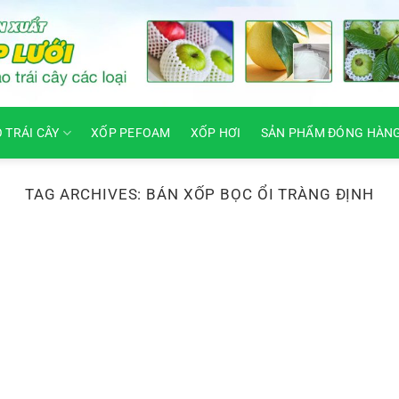
O TRÁI CÂY
XỐP PEFOAM
XỐP HƠI
SẢN PHẨM ĐÓNG HÀN
TAG ARCHIVES:
BÁN XỐP BỌC ỔI TRÀNG ĐỊNH