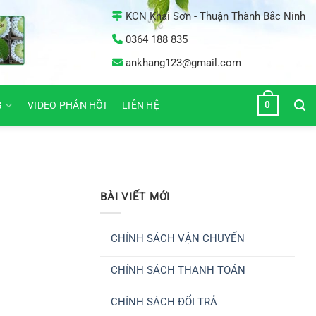
KCN Khai Sơn - Thuận Thành Bắc Ninh
0364 188 835
ankhang123@gmail.com
0
G
VIDEO PHẢN HỒI
LIÊN HỆ
BÀI VIẾT MỚI
CHÍNH SÁCH VẬN CHUYỂN
Không
có
CHÍNH SÁCH THANH TOÁN
bình
luận
Không
ở
có
CHÍNH
CHÍNH SÁCH ĐỔI TRẢ
bình
SÁCH
luận
VẬN
Không