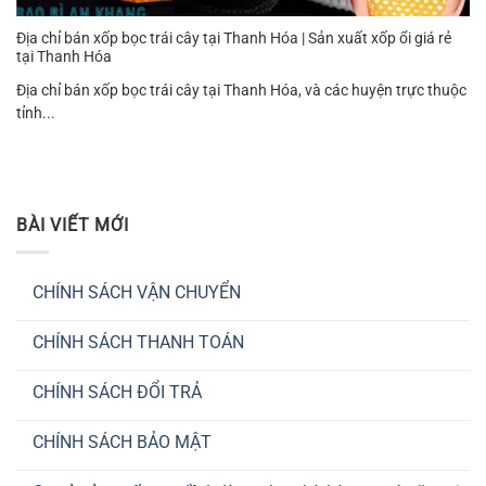
Địa chỉ bán xốp bọc trái cây tại Thanh Hóa | Sản xuất xốp ổi giá rẻ
tại Thanh Hóa
Địa chỉ bán xốp bọc trái cây tại Thanh Hóa, và các huyện trực thuộc
tỉnh...
BÀI VIẾT MỚI
CHÍNH SÁCH VẬN CHUYỂN
Không
có
CHÍNH SÁCH THANH TOÁN
bình
luận
Không
ở
có
CHÍNH
CHÍNH SÁCH ĐỔI TRẢ
bình
SÁCH
luận
VẬN
Không
ở
CHUYỂN
có
CHÍNH
CHÍNH SÁCH BẢO MẬT
bình
SÁCH
luận
THANH
Không
ở
TOÁN
có
CHÍNH