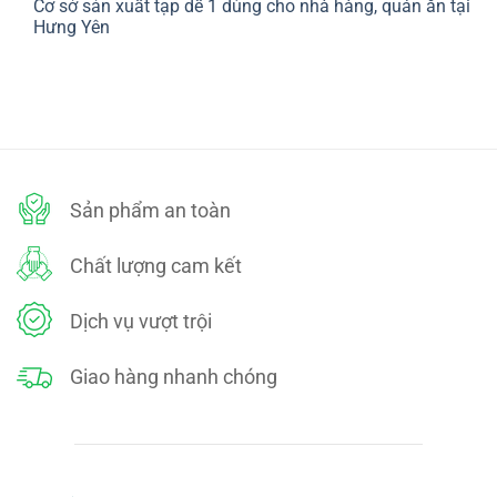
Cơ sở sản xuất tạp dề 1 dùng cho nhà hàng, quán ăn tại
bình
SÁCH
luận
Hưng Yên
ĐỔI
ở
TRẢ
CHÍNH
Không
SÁCH
có
BẢO
bình
MẬT
luận
ở
Cơ
sở
sản
xuất
tạp
dề
Sản phẩm an toàn
1
dùng
cho
nhà
Chất lượng cam kết
hàng,
quán
ăn
tại
Dịch vụ vượt trội
Hưng
Yên
Giao hàng nhanh chóng