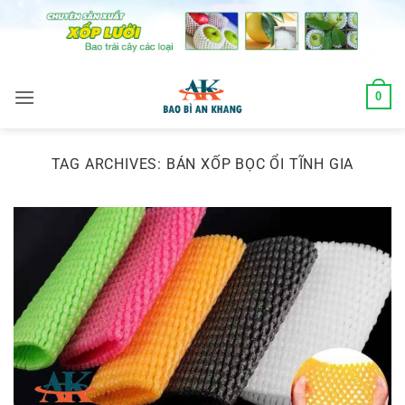
Skip
to
content
0
TAG ARCHIVES:
BÁN XỐP BỌC ỔI TĨNH GIA