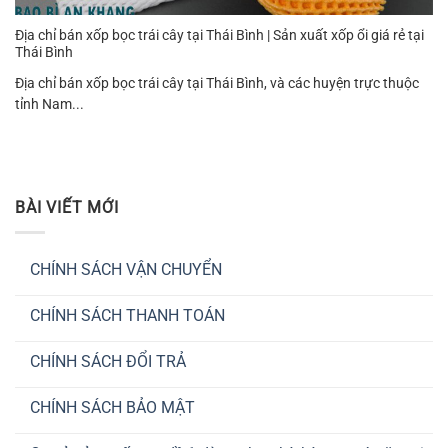
Địa chỉ bán xốp bọc trái cây tại Thái Bình | Sản xuất xốp ổi giá rẻ tại
Thái Bình
Địa chỉ bán xốp bọc trái cây tại Thái Bình, và các huyện trực thuộc
tỉnh Nam...
BÀI VIẾT MỚI
CHÍNH SÁCH VẬN CHUYỂN
Không
có
CHÍNH SÁCH THANH TOÁN
bình
luận
Không
ở
có
CHÍNH
CHÍNH SÁCH ĐỔI TRẢ
bình
SÁCH
luận
VẬN
Không
ở
CHUYỂN
có
CHÍNH
CHÍNH SÁCH BẢO MẬT
bình
SÁCH
luận
THANH
Không
ở
TOÁN
có
CHÍNH