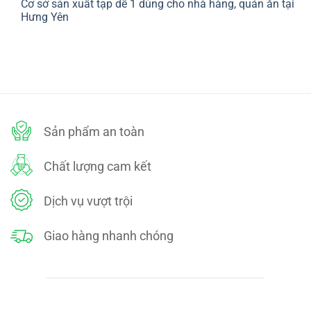
Cơ sở sản xuất tạp dề 1 dùng cho nhà hàng, quán ăn tại
bình
SÁCH
luận
Hưng Yên
ĐỔI
ở
TRẢ
CHÍNH
Không
SÁCH
có
BẢO
bình
MẬT
luận
ở
Cơ
sở
sản
xuất
tạp
dề
Sản phẩm an toàn
1
dùng
cho
nhà
Chất lượng cam kết
hàng,
quán
ăn
tại
Dịch vụ vượt trội
Hưng
Yên
Giao hàng nhanh chóng