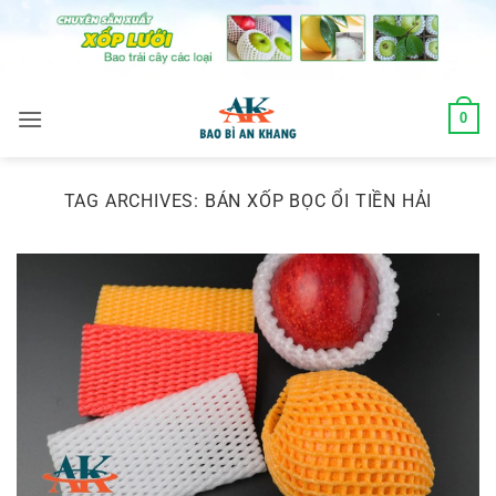
Skip
to
content
0
TAG ARCHIVES:
BÁN XỐP BỌC ỔI TIỀN HẢI