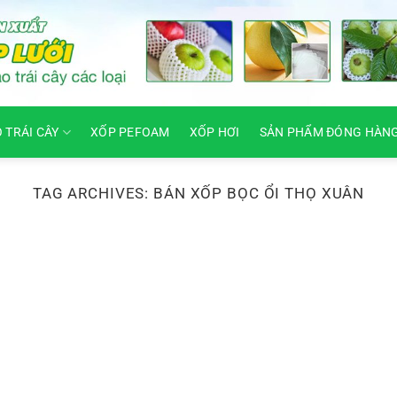
O TRÁI CÂY
XỐP PEFOAM
XỐP HƠI
SẢN PHẨM ĐÓNG HÀN
TAG ARCHIVES:
BÁN XỐP BỌC ỔI THỌ XUÂN