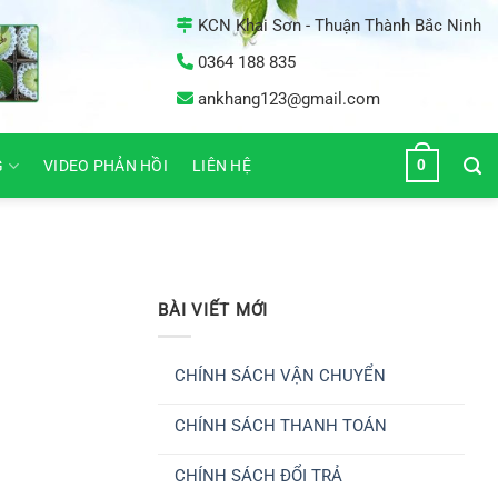
KCN Khai Sơn - Thuận Thành Bắc Ninh
0364 188 835
ankhang123@gmail.com
0
G
VIDEO PHẢN HỒI
LIÊN HỆ
BÀI VIẾT MỚI
CHÍNH SÁCH VẬN CHUYỂN
Không
có
CHÍNH SÁCH THANH TOÁN
bình
luận
Không
ở
có
CHÍNH
CHÍNH SÁCH ĐỔI TRẢ
bình
SÁCH
luận
VẬN
Không