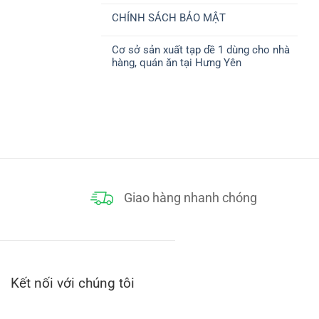
ở
CHUYỂN
có
CHÍNH
CHÍNH SÁCH BẢO MẬT
bình
SÁCH
luận
THANH
Không
ở
TOÁN
có
CHÍNH
Cơ sở sản xuất tạp dề 1 dùng cho nhà
bình
SÁCH
luận
ĐỔI
hàng, quán ăn tại Hưng Yên
ở
TRẢ
CHÍNH
Không
SÁCH
có
BẢO
bình
MẬT
luận
ở
Cơ
sở
sản
xuất
tạp
dề
1
dùng
cho
Giao hàng nhanh chóng
nhà
hàng,
quán
ăn
tại
Hưng
Yên
Kết nối với chúng tôi