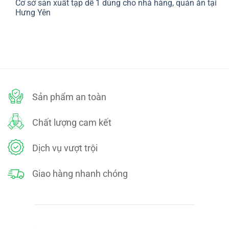
Cơ sở sản xuất tạp dề 1 dùng cho nhà hàng, quán ăn tại
bình
SÁCH
luận
Hưng Yên
ĐỔI
ở
TRẢ
CHÍNH
Không
SÁCH
có
BẢO
bình
MẬT
luận
ở
Cơ
sở
sản
xuất
tạp
dề
Sản phẩm an toàn
1
dùng
cho
nhà
Chất lượng cam kết
hàng,
quán
ăn
tại
Dịch vụ vượt trội
Hưng
Yên
Giao hàng nhanh chóng