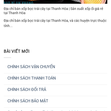
Địa chỉ bán xốp bọc trái cây tại Thanh Hóa | Sản xuất xốp ổi giá rẻ
tại Thanh Hóa
Địa chỉ bán xốp bọc trái cây tại Thanh Hóa, và các huyện trực thuộc
tỉnh...
BÀI VIẾT MỚI
CHÍNH SÁCH VẬN CHUYỂN
Không
có
CHÍNH SÁCH THANH TOÁN
bình
luận
Không
ở
có
CHÍNH
CHÍNH SÁCH ĐỔI TRẢ
bình
SÁCH
luận
VẬN
Không
ở
CHUYỂN
có
CHÍNH
CHÍNH SÁCH BẢO MẬT
bình
SÁCH
luận
THANH
Không
ở
TOÁN
có
CHÍNH