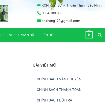
KCN Khai Sơn - Thuận Thành Bắc Ninh
0364 188 835
ankhang123@gmail.com
0
G
VIDEO PHẢN HỒI
LIÊN HỆ
BÀI VIẾT MỚI
CHÍNH SÁCH VẬN CHUYỂN
Không
có
CHÍNH SÁCH THANH TOÁN
bình
luận
Không
ở
có
CHÍNH
CHÍNH SÁCH ĐỔI TRẢ
bình
SÁCH
luận
VẬN
Không