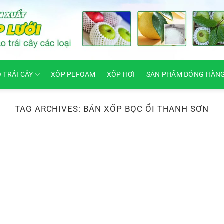
O TRÁI CÂY
XỐP PEFOAM
XỐP HƠI
SẢN PHẨM ĐÓNG HÀN
TAG ARCHIVES:
BÁN XỐP BỌC ỔI THANH SƠN