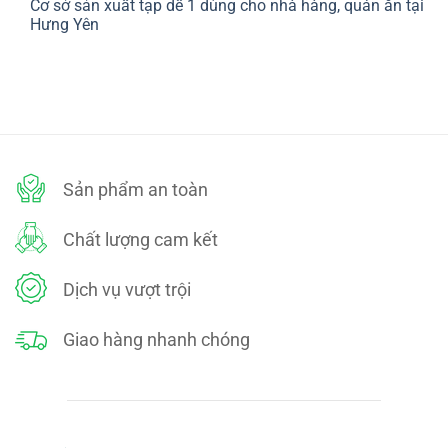
Cơ sở sản xuất tạp dề 1 dùng cho nhà hàng, quán ăn tại
bình
SÁCH
luận
Hưng Yên
ĐỔI
ở
TRẢ
CHÍNH
Không
SÁCH
có
BẢO
bình
MẬT
luận
ở
Cơ
sở
sản
xuất
tạp
dề
Sản phẩm an toàn
1
dùng
cho
nhà
Chất lượng cam kết
hàng,
quán
ăn
tại
Dịch vụ vượt trội
Hưng
Yên
Giao hàng nhanh chóng