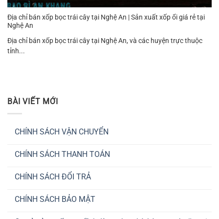
Địa chỉ bán xốp bọc trái cây tại Nghệ An | Sản xuất xốp ổi giá rẻ tại
Nghệ An
Địa chỉ bán xốp bọc trái cây tại Nghệ An, và các huyện trực thuộc
tỉnh...
BÀI VIẾT MỚI
CHÍNH SÁCH VẬN CHUYỂN
Không
có
CHÍNH SÁCH THANH TOÁN
bình
luận
Không
ở
có
CHÍNH
CHÍNH SÁCH ĐỔI TRẢ
bình
SÁCH
luận
VẬN
Không
ở
CHUYỂN
có
CHÍNH
CHÍNH SÁCH BẢO MẬT
bình
SÁCH
luận
THANH
Không
ở
TOÁN
có
CHÍNH