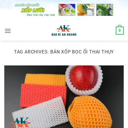
Skip
to
content
0
TAG ARCHIVES:
BÁN XỐP BỌC ỔI THAI THỤY