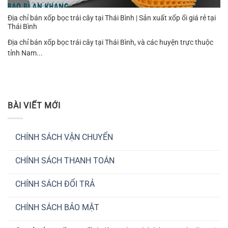
Địa chỉ bán xốp bọc trái cây tại Thái Bình | Sản xuất xốp ổi giá rẻ tại
Thái Bình
Địa chỉ bán xốp bọc trái cây tại Thái Bình, và các huyện trực thuộc
tỉnh Nam...
BÀI VIẾT MỚI
CHÍNH SÁCH VẬN CHUYỂN
Không
có
CHÍNH SÁCH THANH TOÁN
bình
luận
Không
ở
có
CHÍNH
CHÍNH SÁCH ĐỔI TRẢ
bình
SÁCH
luận
VẬN
Không
ở
CHUYỂN
có
CHÍNH
CHÍNH SÁCH BẢO MẬT
bình
SÁCH
luận
THANH
Không
ở
TOÁN
có
CHÍNH