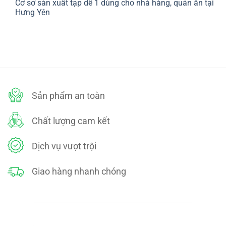
Cơ sở sản xuất tạp dề 1 dùng cho nhà hàng, quán ăn tại
bình
SÁCH
luận
Hưng Yên
ĐỔI
ở
TRẢ
CHÍNH
Không
SÁCH
có
BẢO
bình
MẬT
luận
ở
Cơ
sở
sản
xuất
tạp
dề
Sản phẩm an toàn
1
dùng
cho
nhà
Chất lượng cam kết
hàng,
quán
ăn
tại
Dịch vụ vượt trội
Hưng
Yên
Giao hàng nhanh chóng