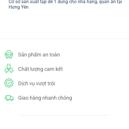
Cơ sở sản xuất tạp dề 1 dùng cho nhà hàng, quán ăn tại
bình
SÁCH
luận
Hưng Yên
ĐỔI
ở
TRẢ
CHÍNH
Không
SÁCH
có
BẢO
bình
MẬT
luận
ở
Cơ
sở
sản
xuất
tạp
dề
Sản phẩm an toàn
1
dùng
cho
nhà
Chất lượng cam kết
hàng,
quán
ăn
tại
Dịch vụ vượt trội
Hưng
Yên
Giao hàng nhanh chóng