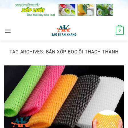
Skip
to
content
0
TAG ARCHIVES:
BÁN XỐP BỌC ỔI THẠCH THÀNH