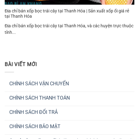
Địa chỉ bán xốp bọc trái cây tại Thanh Hóa | Sản xuất xốp ổi giá rẻ
tại Thanh Hóa
Địa chỉ bán xốp bọc trái cây tại Thanh Hóa, và các huyện trực thuộc
tỉnh...
BÀI VIẾT MỚI
CHÍNH SÁCH VẬN CHUYỂN
Không
có
CHÍNH SÁCH THANH TOÁN
bình
luận
Không
ở
có
CHÍNH
CHÍNH SÁCH ĐỔI TRẢ
bình
SÁCH
luận
VẬN
Không
ở
CHUYỂN
có
CHÍNH
CHÍNH SÁCH BẢO MẬT
bình
SÁCH
luận
THANH
Không
ở
TOÁN
có
CHÍNH