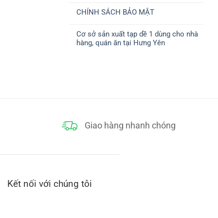
ở
CHUYỂN
có
CHÍNH
CHÍNH SÁCH BẢO MẬT
bình
SÁCH
luận
THANH
Không
ở
TOÁN
có
CHÍNH
Cơ sở sản xuất tạp dề 1 dùng cho nhà
bình
SÁCH
luận
ĐỔI
hàng, quán ăn tại Hưng Yên
ở
TRẢ
CHÍNH
Không
SÁCH
có
BẢO
bình
MẬT
luận
ở
Cơ
sở
sản
xuất
tạp
dề
1
dùng
Giao hàng nhanh chóng
cho
nhà
hàng,
quán
ăn
tại
Hưng
Yên
Kết nối với chúng tôi