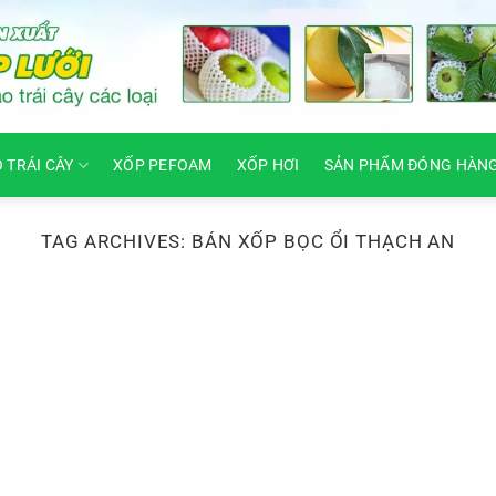
O TRÁI CÂY
XỐP PEFOAM
XỐP HƠI
SẢN PHẨM ĐÓNG HÀN
TAG ARCHIVES:
BÁN XỐP BỌC ỔI THẠCH AN