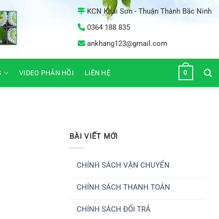
KCN Khai Sơn - Thuận Thành Bắc Ninh
0364 188 835
ankhang123@gmail.com
0
G
VIDEO PHẢN HỒI
LIÊN HỆ
BÀI VIẾT MỚI
CHÍNH SÁCH VẬN CHUYỂN
Không
có
CHÍNH SÁCH THANH TOÁN
bình
luận
Không
ở
có
CHÍNH
CHÍNH SÁCH ĐỔI TRẢ
bình
SÁCH
luận
VẬN
Không