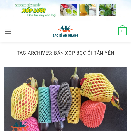
Skip
to
content
0
TAG ARCHIVES:
BÁN XỐP BỌC ỔI TÂN YÊN