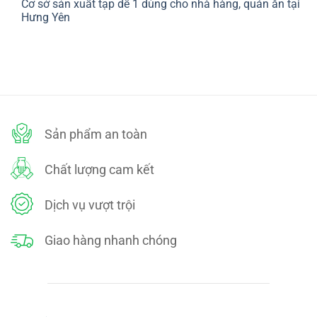
Cơ sở sản xuất tạp dề 1 dùng cho nhà hàng, quán ăn tại
bình
SÁCH
luận
Hưng Yên
ĐỔI
ở
TRẢ
CHÍNH
Không
SÁCH
có
BẢO
bình
MẬT
luận
ở
Cơ
sở
sản
xuất
tạp
dề
Sản phẩm an toàn
1
dùng
cho
nhà
Chất lượng cam kết
hàng,
quán
ăn
tại
Dịch vụ vượt trội
Hưng
Yên
Giao hàng nhanh chóng