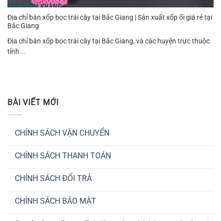
Địa chỉ bán xốp bọc trái cây tại Bắc Giang | Sản xuất xốp ổi giá rẻ tại
Bắc Giang
Địa chỉ bán xốp bọc trái cây tại Bắc Giang, và các huyện trực thuộc
tỉnh...
BÀI VIẾT MỚI
CHÍNH SÁCH VẬN CHUYỂN
Không
có
CHÍNH SÁCH THANH TOÁN
bình
luận
Không
ở
có
CHÍNH
CHÍNH SÁCH ĐỔI TRẢ
bình
SÁCH
luận
VẬN
Không
ở
CHUYỂN
có
CHÍNH
CHÍNH SÁCH BẢO MẬT
bình
SÁCH
luận
THANH
Không
ở
TOÁN
có
CHÍNH