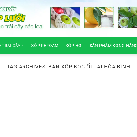
O TRÁI CÂY
XỐP PEFOAM
XỐP HƠI
SẢN PHẨM ĐÓNG HÀN
TAG ARCHIVES:
BÁN XỐP BỌC ỔI TẠI HÒA BÌNH