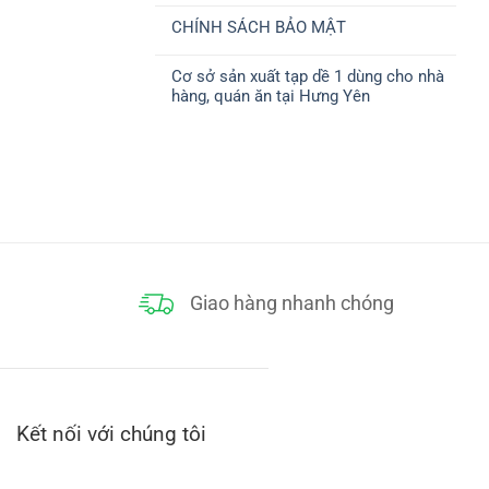
ở
CHUYỂN
có
CHÍNH
CHÍNH SÁCH BẢO MẬT
bình
SÁCH
luận
THANH
Không
ở
TOÁN
có
CHÍNH
Cơ sở sản xuất tạp dề 1 dùng cho nhà
bình
SÁCH
luận
ĐỔI
hàng, quán ăn tại Hưng Yên
ở
TRẢ
CHÍNH
Không
SÁCH
có
BẢO
bình
MẬT
luận
ở
Cơ
sở
sản
xuất
tạp
dề
1
dùng
cho
Giao hàng nhanh chóng
nhà
hàng,
quán
ăn
tại
Hưng
Yên
Kết nối với chúng tôi