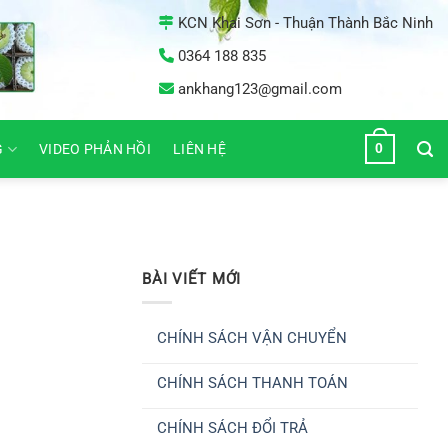
KCN Khai Sơn - Thuận Thành Bắc Ninh
0364 188 835
ankhang123@gmail.com
0
G
VIDEO PHẢN HỒI
LIÊN HỆ
BÀI VIẾT MỚI
CHÍNH SÁCH VẬN CHUYỂN
Không
có
CHÍNH SÁCH THANH TOÁN
bình
luận
Không
ở
có
CHÍNH
CHÍNH SÁCH ĐỔI TRẢ
bình
SÁCH
luận
VẬN
Không