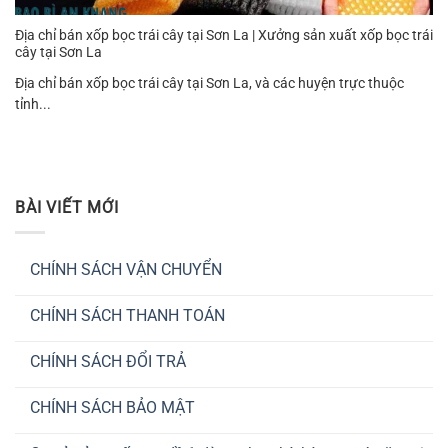
Địa chỉ bán xốp bọc trái cây tại Sơn La | Xưởng sản xuất xốp bọc trái
cây tại Sơn La
Địa chỉ bán xốp bọc trái cây tại Sơn La, và các huyện trực thuộc
tỉnh...
BÀI VIẾT MỚI
CHÍNH SÁCH VẬN CHUYỂN
Không
có
CHÍNH SÁCH THANH TOÁN
bình
luận
Không
ở
có
CHÍNH
CHÍNH SÁCH ĐỔI TRẢ
bình
SÁCH
luận
VẬN
Không
ở
CHUYỂN
có
CHÍNH
CHÍNH SÁCH BẢO MẬT
bình
SÁCH
luận
THANH
Không
ở
TOÁN
có
CHÍNH