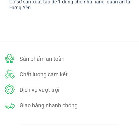
Cơ sở sản xuất tạp dề 1 dùng cho nhà hàng, quán ăn tại
bình
SÁCH
luận
Hưng Yên
ĐỔI
ở
TRẢ
CHÍNH
Không
SÁCH
có
BẢO
bình
MẬT
luận
ở
Cơ
sở
sản
xuất
tạp
dề
Sản phẩm an toàn
1
dùng
cho
nhà
Chất lượng cam kết
hàng,
quán
ăn
tại
Dịch vụ vượt trội
Hưng
Yên
Giao hàng nhanh chóng