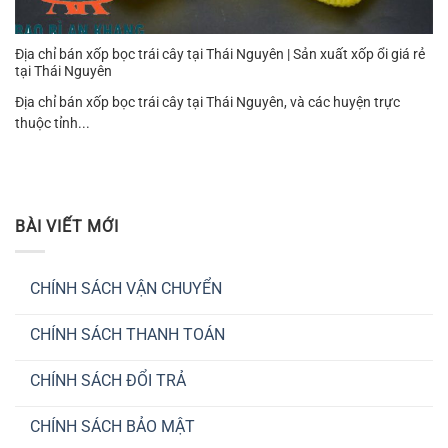
Địa chỉ bán xốp bọc trái cây tại Thái Nguyên | Sản xuất xốp ổi giá rẻ
tại Thái Nguyên
Địa chỉ bán xốp bọc trái cây tại Thái Nguyên, và các huyện trực
thuộc tỉnh...
BÀI VIẾT MỚI
CHÍNH SÁCH VẬN CHUYỂN
Không
có
CHÍNH SÁCH THANH TOÁN
bình
luận
Không
ở
có
CHÍNH
CHÍNH SÁCH ĐỔI TRẢ
bình
SÁCH
luận
VẬN
Không
ở
CHUYỂN
có
CHÍNH
CHÍNH SÁCH BẢO MẬT
bình
SÁCH
luận
THANH
Không