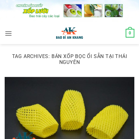
Skip
to
content
0
TAG ARCHIVES:
BÁN XỐP BỌC ỔI SẴN TẠI THÁI
NGUYÊN