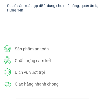
ở
TOÁN
có
CHÍNH
Cơ sở sản xuất tạp dề 1 dùng cho nhà hàng, quán ăn tại
bình
SÁCH
luận
Hưng Yên
ĐỔI
ở
TRẢ
CHÍNH
Không
SÁCH
có
BẢO
bình
MẬT
luận
ở
Cơ
sở
sản
xuất
tạp
dề
Sản phẩm an toàn
1
dùng
cho
nhà
Chất lượng cam kết
hàng,
quán
ăn
tại
Dịch vụ vượt trội
Hưng
Yên
Giao hàng nhanh chóng