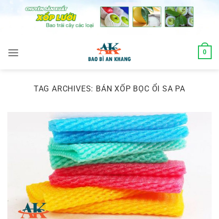
Skip
to
content
0
TAG ARCHIVES:
BÁN XỐP BỌC ỔI SA PA