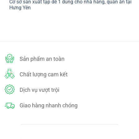
Cơ sở sản xuất tạp dề 1 dùng cho nhà hàng, quán ăn tại
bình
SÁCH
luận
Hưng Yên
ĐỔI
ở
TRẢ
CHÍNH
Không
SÁCH
có
BẢO
bình
MẬT
luận
ở
Cơ
sở
sản
xuất
tạp
dề
Sản phẩm an toàn
1
dùng
cho
nhà
Chất lượng cam kết
hàng,
quán
ăn
tại
Dịch vụ vượt trội
Hưng
Yên
Giao hàng nhanh chóng