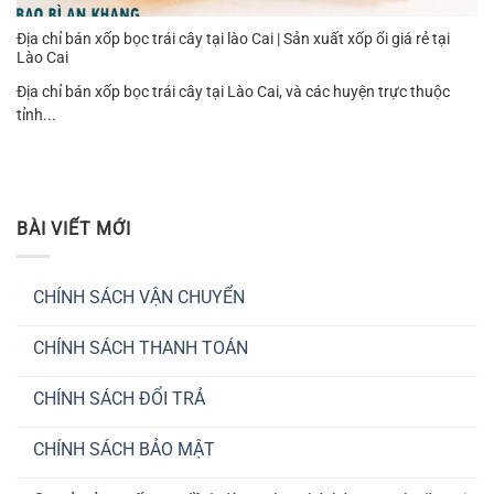
Địa chỉ bán xốp bọc trái cây tại lào Cai | Sản xuất xốp ổi giá rẻ tại
Lào Cai
Địa chỉ bán xốp bọc trái cây tại Lào Cai, và các huyện trực thuộc
tỉnh...
BÀI VIẾT MỚI
CHÍNH SÁCH VẬN CHUYỂN
Không
có
CHÍNH SÁCH THANH TOÁN
bình
luận
Không
ở
có
CHÍNH
CHÍNH SÁCH ĐỔI TRẢ
bình
SÁCH
luận
VẬN
Không
ở
CHUYỂN
có
CHÍNH
CHÍNH SÁCH BẢO MẬT
bình
SÁCH
luận
THANH
Không
ở
TOÁN
có
CHÍNH