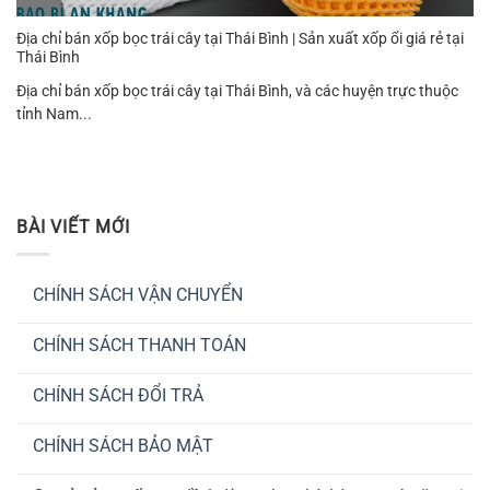
Địa chỉ bán xốp bọc trái cây tại Thái Bình | Sản xuất xốp ổi giá rẻ tại
Thái Bình
Địa chỉ bán xốp bọc trái cây tại Thái Bình, và các huyện trực thuộc
tỉnh Nam...
BÀI VIẾT MỚI
CHÍNH SÁCH VẬN CHUYỂN
Không
có
CHÍNH SÁCH THANH TOÁN
bình
luận
Không
ở
có
CHÍNH
CHÍNH SÁCH ĐỔI TRẢ
bình
SÁCH
luận
VẬN
Không
ở
CHUYỂN
có
CHÍNH
CHÍNH SÁCH BẢO MẬT
bình
SÁCH
luận
THANH
Không
ở
TOÁN
có
CHÍNH