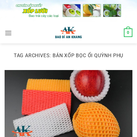
Skip
to
content
0
TAG ARCHIVES:
BÁN XỐP BỌC ỔI QUỲNH PHỤ