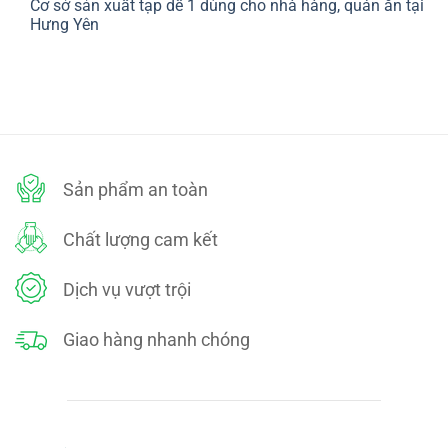
Cơ sở sản xuất tạp dề 1 dùng cho nhà hàng, quán ăn tại
bình
SÁCH
luận
Hưng Yên
ĐỔI
ở
TRẢ
CHÍNH
Không
SÁCH
có
BẢO
bình
MẬT
luận
ở
Cơ
sở
sản
xuất
tạp
dề
Sản phẩm an toàn
1
dùng
cho
nhà
Chất lượng cam kết
hàng,
quán
ăn
tại
Dịch vụ vượt trội
Hưng
Yên
Giao hàng nhanh chóng