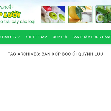
O TRÁI CÂY
XỐP PEFOAM
XỐP HƠI
SẢN PHẨM ĐÓNG HÀN
TAG ARCHIVES:
BÁN XỐP BỌC ỔI QUỲNH LƯU