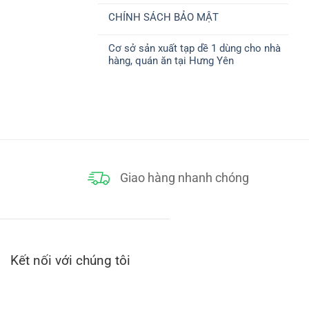
ở
CHUYỂN
có
CHÍNH
CHÍNH SÁCH BẢO MẬT
bình
SÁCH
luận
THANH
Không
ở
TOÁN
có
CHÍNH
Cơ sở sản xuất tạp dề 1 dùng cho nhà
bình
SÁCH
luận
ĐỔI
hàng, quán ăn tại Hưng Yên
ở
TRẢ
CHÍNH
Không
SÁCH
có
BẢO
bình
MẬT
luận
ở
Cơ
sở
sản
xuất
tạp
dề
1
dùng
Giao hàng nhanh chóng
cho
nhà
hàng,
quán
ăn
tại
Hưng
Yên
Kết nối với chúng tôi