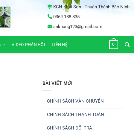
KCN Khai Sơn - Thuận Thành Bắc Ninh
0364 188 835
ankhang123@gmail.com
0
G
VIDEO PHẢN HỒI
LIÊN HỆ
BÀI VIẾT MỚI
CHÍNH SÁCH VẬN CHUYỂN
Không
có
CHÍNH SÁCH THANH TOÁN
bình
luận
Không
ở
có
CHÍNH
CHÍNH SÁCH ĐỔI TRẢ
bình
SÁCH
luận
VẬN
Không