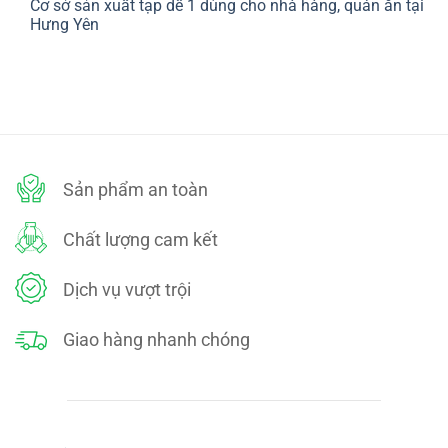
Cơ sở sản xuất tạp dề 1 dùng cho nhà hàng, quán ăn tại
bình
SÁCH
luận
Hưng Yên
ĐỔI
ở
TRẢ
CHÍNH
Không
SÁCH
có
BẢO
bình
MẬT
luận
ở
Cơ
sở
sản
xuất
tạp
dề
Sản phẩm an toàn
1
dùng
cho
nhà
Chất lượng cam kết
hàng,
quán
ăn
tại
Dịch vụ vượt trội
Hưng
Yên
Giao hàng nhanh chóng