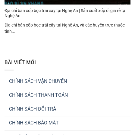
Địa chỉ bán xốp bọc trái cây tại Nghệ An | Sản xuất xốp ổi giá rẻ tại
Nghệ An
Địa chỉ bán xốp bọc trái cây tại Nghệ An, và các huyện trực thuộc
tỉnh...
BÀI VIẾT MỚI
CHÍNH SÁCH VẬN CHUYỂN
Không
có
CHÍNH SÁCH THANH TOÁN
bình
luận
Không
ở
có
CHÍNH
CHÍNH SÁCH ĐỔI TRẢ
bình
SÁCH
luận
VẬN
Không
ở
CHUYỂN
có
CHÍNH
CHÍNH SÁCH BẢO MẬT
bình
SÁCH
luận
THANH
Không
ở
TOÁN
có
CHÍNH