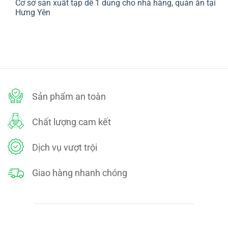
Cơ sở sản xuất tạp dề 1 dùng cho nhà hàng, quán ăn tại
bình
SÁCH
luận
Hưng Yên
ĐỔI
ở
TRẢ
CHÍNH
Không
SÁCH
có
BẢO
bình
MẬT
luận
ở
Cơ
sở
sản
xuất
tạp
dề
Sản phẩm an toàn
1
dùng
cho
nhà
Chất lượng cam kết
hàng,
quán
ăn
tại
Dịch vụ vượt trội
Hưng
Yên
Giao hàng nhanh chóng