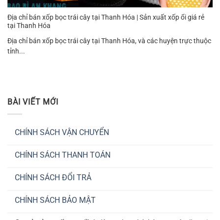
Địa chỉ bán xốp bọc trái cây tại Thanh Hóa | Sản xuất xốp ổi giá rẻ
tại Thanh Hóa
Địa chỉ bán xốp bọc trái cây tại Thanh Hóa, và các huyện trực thuộc
tỉnh...
BÀI VIẾT MỚI
CHÍNH SÁCH VẬN CHUYỂN
Không
có
CHÍNH SÁCH THANH TOÁN
bình
luận
Không
ở
có
CHÍNH
CHÍNH SÁCH ĐỔI TRẢ
bình
SÁCH
luận
VẬN
Không
ở
CHUYỂN
có
CHÍNH
CHÍNH SÁCH BẢO MẬT
bình
SÁCH
luận
THANH
Không
ở
TOÁN
có
CHÍNH