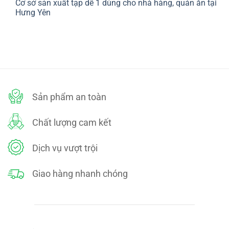
Cơ sở sản xuất tạp dề 1 dùng cho nhà hàng, quán ăn tại
bình
SÁCH
luận
Hưng Yên
ĐỔI
ở
TRẢ
CHÍNH
Không
SÁCH
có
BẢO
bình
MẬT
luận
ở
Cơ
sở
sản
xuất
tạp
dề
Sản phẩm an toàn
1
dùng
cho
nhà
Chất lượng cam kết
hàng,
quán
ăn
tại
Dịch vụ vượt trội
Hưng
Yên
Giao hàng nhanh chóng