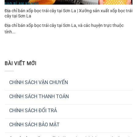
Địa chỉ bán xốp bọc trái cây tại Sơn La | Xưởng sản xuất xốp bọc trái
cây tại Sơn La
Địa chỉ bán xốp bọc trái cây tại Sơn La, và các huyện trực thuộc
tỉnh...
BÀI VIẾT MỚI
CHÍNH SÁCH VẬN CHUYỂN
Không
có
CHÍNH SÁCH THANH TOÁN
bình
luận
Không
ở
có
CHÍNH
CHÍNH SÁCH ĐỔI TRẢ
bình
SÁCH
luận
VẬN
Không
ở
CHUYỂN
có
CHÍNH
CHÍNH SÁCH BẢO MẬT
bình
SÁCH
luận
THANH
Không
ở
TOÁN
có
CHÍNH