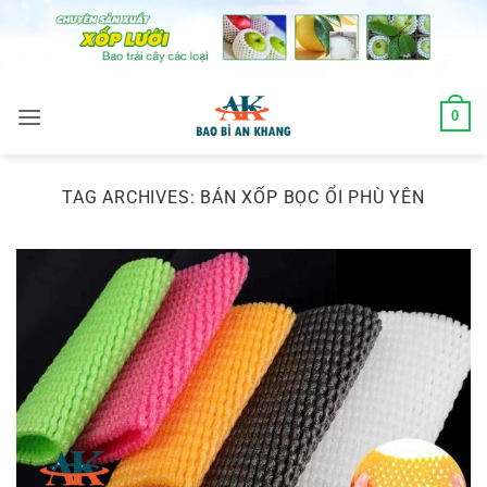
Skip
to
content
0
TAG ARCHIVES:
BÁN XỐP BỌC ỔI PHÙ YÊN