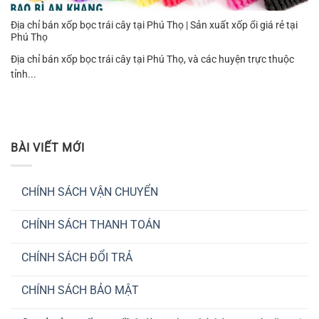
Địa chỉ bán xốp bọc trái cây tại Phú Thọ | Sản xuất xốp ổi giá rẻ tại
Phú Thọ
Địa chỉ bán xốp bọc trái cây tại Phú Thọ, và các huyện trực thuộc
tỉnh...
BÀI VIẾT MỚI
CHÍNH SÁCH VẬN CHUYỂN
Không
có
CHÍNH SÁCH THANH TOÁN
bình
luận
Không
ở
có
CHÍNH
CHÍNH SÁCH ĐỔI TRẢ
bình
SÁCH
luận
VẬN
Không
ở
CHUYỂN
có
CHÍNH
CHÍNH SÁCH BẢO MẬT
bình
SÁCH
luận
THANH
Không
ở
TOÁN
có
CHÍNH