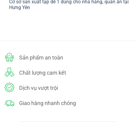
Cơ sở sản xuất tạp dề 1 dùng cho nhà hàng, quán ăn tại
bình
SÁCH
luận
Hưng Yên
ĐỔI
ở
TRẢ
CHÍNH
Không
SÁCH
có
BẢO
bình
MẬT
luận
ở
Cơ
sở
sản
xuất
tạp
dề
Sản phẩm an toàn
1
dùng
cho
nhà
Chất lượng cam kết
hàng,
quán
ăn
tại
Dịch vụ vượt trội
Hưng
Yên
Giao hàng nhanh chóng