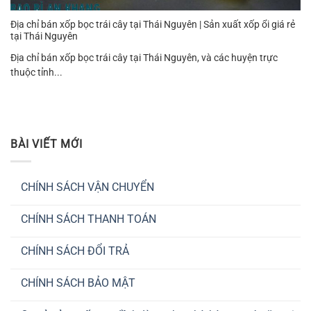
Địa chỉ bán xốp bọc trái cây tại Thái Nguyên | Sản xuất xốp ổi giá rẻ
tại Thái Nguyên
Địa chỉ bán xốp bọc trái cây tại Thái Nguyên, và các huyện trực
thuộc tỉnh...
BÀI VIẾT MỚI
CHÍNH SÁCH VẬN CHUYỂN
Không
có
CHÍNH SÁCH THANH TOÁN
bình
luận
Không
ở
có
CHÍNH
CHÍNH SÁCH ĐỔI TRẢ
bình
SÁCH
luận
VẬN
Không
ở
CHUYỂN
có
CHÍNH
CHÍNH SÁCH BẢO MẬT
bình
SÁCH
luận
THANH
Không
ở
TOÁN
có
CHÍNH