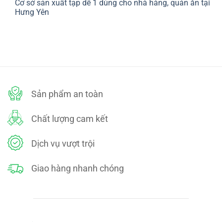
Cơ sở sản xuất tạp dề 1 dùng cho nhà hàng, quán ăn tại
bình
SÁCH
luận
Hưng Yên
ĐỔI
ở
TRẢ
CHÍNH
Không
SÁCH
có
BẢO
bình
MẬT
luận
ở
Cơ
sở
sản
xuất
tạp
dề
Sản phẩm an toàn
1
dùng
cho
nhà
Chất lượng cam kết
hàng,
quán
ăn
tại
Dịch vụ vượt trội
Hưng
Yên
Giao hàng nhanh chóng